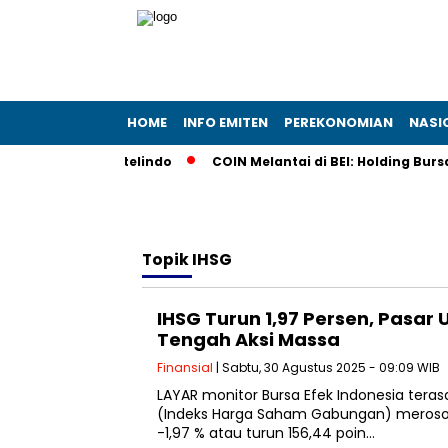
HOME
INFO EMITEN
PEREKONOMIAN
NASI
unikasi Protelindo
COIN Melantai di BEI: Holding Bursa Kr
Topik
IHSG
IHSG Turun 1,97 Persen, Pasar 
Tengah Aksi Massa
Finansial
| Sabtu, 30 Agustus 2025 - 09:09 WIB
LAYAR monitor Bursa Efek Indonesia tera
(Indeks Harga Saham Gabungan) merosot
-1,97 % atau turun 156,44 poin…