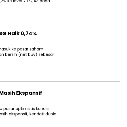
IHSG Naik 0,74%
 masuk ke pasar saham Indonesia dengan mencatatkan
 triliun. Sementara itu,…
 Masih Ekspansif
u pasar optimistis kondisi ekonomi dan pasar modal di
ibayangi resesi. Indonesia dinilai…