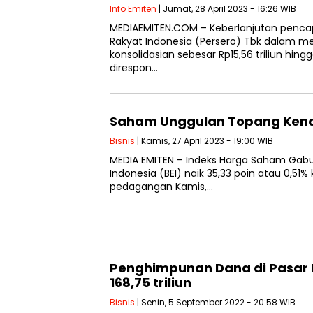
Info Emiten
| Jumat, 28 April 2023 - 16:26 WIB
MEDIAEMITEN.COM – Keberlanjutan pencap
dalam mencatatkan laba secara konsolidasi
direspon…
Saham Unggulan Topang Kena
Bisnis
| Kamis, 27 April 2023 - 19:00 WIB
MEDIA EMITEN – Indeks Harga Saham Gabung
0,51% ke posisi 6.945,48 pada akhir peda
Penghimpunan Dana di Pasar 
168,75 triliun
Bisnis
| Senin, 5 September 2022 - 20:58 WIB