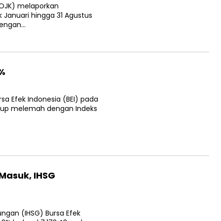
(OJK) melaporkan penghimpunan dana di pasar modal sejak
sebesar Rp168,75 triliun, dengan…
4%
a Efek Indonesia (BEI) pada
tutup melemah dengan Indeks Harga Saham gabungan (IHSG)
 Masuk, IHSG
an (IHSG) Bursa Efek Indonesia (BEI) terkoreksi 14,12 poin
ngan akhir pekan,…