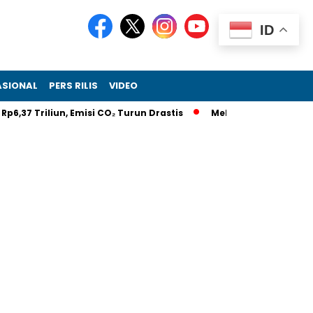
ID
ASIONAL
PERS RILIS
VIDEO
7 Triliun, Emisi CO₂ Turun Drastis
Melalui RIIFO Home, RIIFO 