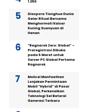
1.250
Diaspora Tionghua Dunia
Gelar Ritual Bersama
Menghormati Kaisar
Kuning Xuanyuan di
Henan
“Ragnarok Zero: Global” –
Praregistrasi Dibuka
pada 5 Maret untuk
Server PC Global Pertama
Ragnarok
Molicel Manfaatkan
Lonjakan Permintaan
Mobil “Hybrid” di Pasar
Global, Perkenalkan
Teknologi Sel Baterai
Generasi Terbaru