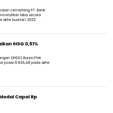
aian cemerlang PT. Bank Rakyat Indonesia (Persero) Tbk
an sebesar Rp15,56 triliun hingga akhir kuartal I 2023
ikan IHSG 0,51%
an (IHSG) Bursa Efek Indonesia (BEI) naik 35,33 poin atau
gangan Kamis,…
Modal Capai Rp