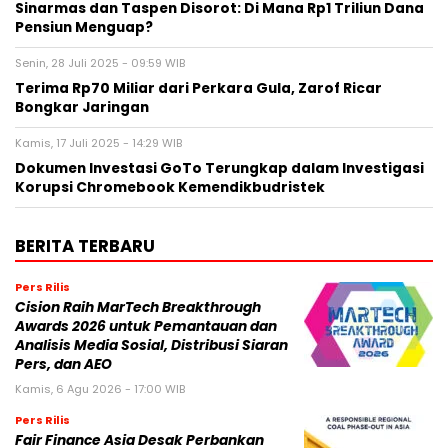
Sinarmas dan Taspen Disorot: Di Mana Rp1 Triliun Dana
Pensiun Menguap?
Senin, 28 Juli 2025 - 09:59 WIB
Terima Rp70 Miliar dari Perkara Gula, Zarof Ricar
Bongkar Jaringan
Kamis, 17 Juli 2025 - 14:29 WIB
Dokumen Investasi GoTo Terungkap dalam Investigasi
Korupsi Chromebook Kemendikbudristek
BERITA TERBARU
Pers Rilis
Cision Raih MarTech Breakthrough
Awards 2026 untuk Pemantauan dan
Analisis Media Sosial, Distribusi Siaran
Pers, dan AEO
Kamis, 6 Agu 2026 - 17:00 WIB
Pers Rilis
Fair Finance Asia Desak Perbankan