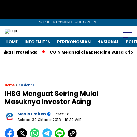
SCROLL TO CONTINUE WITH CONTENT
HOME
INFO EMITEN
PEREKONOMIAN
NASIONAL
POLI
asi Protelindo
COIN Melantai di BEI: Holding Bursa Kripto 
/
Home
Nasional
IHSG Menguat Seiring Mulai
Masuknya Investor Asing
Media Emiten
- Pewarta
Selasa, 30 Oktober 2018
- 18:32 WIB