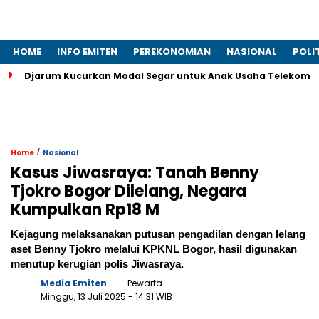
HOME
INFO EMITEN
PEREKONOMIAN
NASIONAL
POLI
Djarum Kucurkan Modal Segar untuk Anak Usaha Telekomun
/
Home
Nasional
Kasus Jiwasraya: Tanah Benny
Tjokro Bogor Dilelang, Negara
Kumpulkan Rp18 M
Kejagung melaksanakan putusan pengadilan dengan lelang
aset Benny Tjokro melalui KPKNL Bogor, hasil digunakan
menutup kerugian polis Jiwasraya.
Media Emiten
- Pewarta
Minggu, 13 Juli 2025
- 14:31 WIB