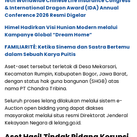
16th Worldwide Chinese Life Insurance Congress
& International Dragon Award (IDA) Annual
Conference 2026 Resmi Digelar
Himel Hadirkan Visi Hunian Modern melalui
Kampanye Global “Dream Home”
FAMILIARITÉ: Ketika Sinema dan Sastra Bertemu
dalam Sebuah Karya Puitis
Aset-aset tersebut terletak di Desa Mekarsari,
Kecamatan Rumpin, Kabupaten Bogor, Jawa Barat,
dengan status hak guna bangunan (SHGB) atas
nama PT Chandra Tribina.
Seluruh proses lelang dilakukan melalui sistem e-
Auction open bidding yang dapat diakses
masyarakat melalui situs resmi Direktorat Jenderal
Kekayaan Negara di lelang.go.id.
Aset Hasil Tindak Pidana Korupsi