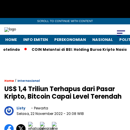
SCROLL TO CONTINUE WITH CONTENT
HOME
INFO EMITEN
PEREKONOMIAN
NASIONAL
POLI
telindo
COIN Melantai di BEI: Holding Bursa Kripto Nasional
/
Home
Internasional
US$ 1,4 Triliun Terhapus dari Pasar
Kripto, Bitcoin Capai Level Terendah
Listy
- Pewarta
Selasa, 22 November 2022
- 20:08 WIB