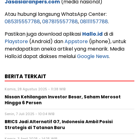
Jasasiaranpers.com
(media nasional)
Atau hubungi langsung WhatsApp Center:
085315557788
,
087815557788
,
08111157788
.
Pastikan juga download aplikasi
Hallo.id
di di
Playstore
(Android) dan
Appstore
(iphone), untuk
mendapatkan aneka artikel yang menarik. Media
Hallo.id dapat diakses melalui
Google News
.
BERITA TERKAIT
Kamis, 28 Agustus 2025 - 11:38 WIB
Nissan Kehilangan Investor Besar, Saham Merosot
Hingga 6 Persen
Senin, 7 Juli 2025 - 10:04 WIB
BRICS Jadi Alternatif G7, Indonesia Ambil Posisi
Strategis di Tatanan Baru
Kamis, 3 April 2025 - 14:25 WIB