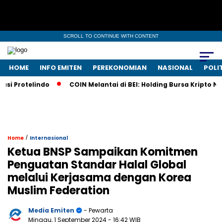
SCROLL TO CONTINUE WITH CONTENT
HOME
INFO EMITEN
PEREKONOMIAN
NASIONAL
POLI
 Protelindo
COIN Melantai di BEI: Holding Bursa Kripto Nas
/
Home
Internasional
Ketua BNSP Sampaikan Komitmen
Penguatan Standar Halal Global
melalui Kerjasama dengan Korea
Muslim Federation
Media Emiten
- Pewarta
Minggu, 1 September 2024
- 16:42 WIB