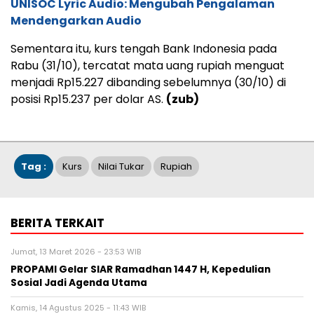
UNISOC Lyric Audio: Mengubah Pengalaman
Mendengarkan Audio
Sementara itu, kurs tengah Bank Indonesia pada
Rabu (31/10), tercatat mata uang rupiah menguat
menjadi Rp15.227 dibanding sebelumnya (30/10) di
posisi Rp15.237 per dolar AS.
(zub)
Tag :
Kurs
Nilai Tukar
Rupiah
BERITA TERKAIT
Jumat, 13 Maret 2026 - 23:53 WIB
PROPAMI Gelar SIAR Ramadhan 1447 H, Kepedulian
Sosial Jadi Agenda Utama
Kamis, 14 Agustus 2025 - 11:43 WIB