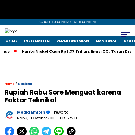
SCROLL TO CONTINUE WITH CONTENT
HOME
INFO EMITEN
PEREKONOMIAN
NASIONAL
POLI
us
Harita Nickel Cuan Rp6,37 Triliun, Emisi CO₂ Turun Drastis
/
Home
Nasional
Rupiah Rabu Sore Menguat karena
Faktor Teknikal
Media Emiten
- Pewarta
Rabu, 31 Oktober 2018
- 18:55 WIB