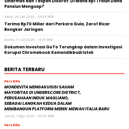
Sinarmas dan Taspen Disorot: Di Mana Rp1 Triliun Dana
Pensiun Menguap?
Senin, 28 Juli 2025 - 09:59 WIB
Terima Rp70 Miliar dari Perkara Gula, Zarof Ricar
Bongkar Jaringan
Kamis, 17 Juli 2025 - 14:29 WIB
Dokumen Investasi GoTo Terungkap dalam Investigasi
Korupsi Chromebook Kemendikbudristek
BERITA TERBARU
Pers Rilis
MONDEVITA MENGAKUISISI SAHAM
MAYORITAS DI UNDERSCORE DISTRICT,
PERUSAHAAN INDUK MAGLIANO,
SEBAGAI LANGKAH KEDUA DALAM
MEMBANGUN PLATFORM MEREK MEWAH ITALIA BARU
Jumat, 7 Agu 2026 - 09:32 WIB
Pers Rilis