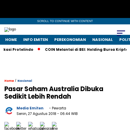
SCROLL TO CONTINUE WITH CONTENT
HOME
INFO EMITEN
PEREKONOMIAN
NASIONAL
POLI
si Protelindo
COIN Melantai di BEI: Holding Bursa Kripto N
/
Home
Nasional
Pasar Saham Australia Dibuka
Sedikit Lebih Rendah
Media Emiten
- Pewarta
Senin, 27 Agustus 2018
- 06:44 WIB