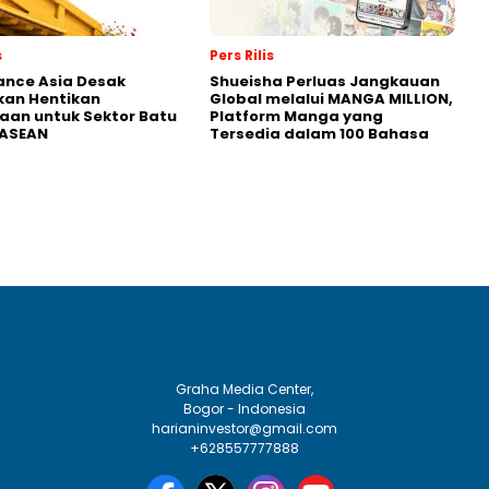
s
Pers Rilis
nance Asia Desak
Shueisha Perluas Jangkauan
kan Hentikan
Global melalui MANGA MILLION,
an untuk Sektor Batu
Platform Manga yang
 ASEAN
Tersedia dalam 100 Bahasa
Graha Media Center,
Bogor - Indonesia
harianinvestor@gmail.com
+628557777888