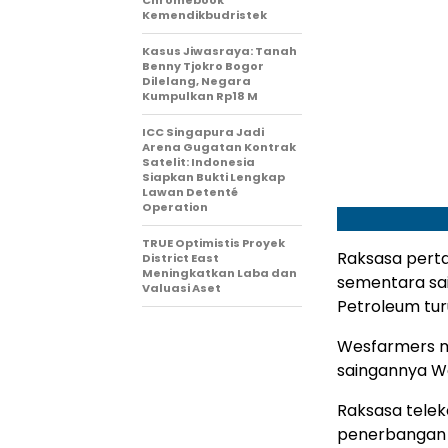
Chromebook
Kemendikbudristek
Kasus Jiwasraya: Tanah
Benny Tjokro Bogor
Dilelang, Negara
Kumpulkan Rp18 M
ICC Singapura Jadi
Arena Gugatan Kontrak
Satelit: Indonesia
Siapkan Bukti Lengkap
Lawan Detenté
Operation
TRUE Optimistis Proyek
Raksasa pert
District East
Meningkatkan Laba dan
sementara sai
Valuasi Aset
Petroleum tur
Wesfarmers m
saingannya Wo
Raksasa telek
penerbangan 