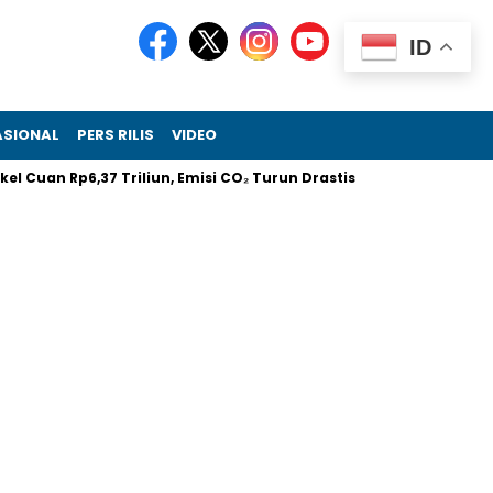
ID
ASIONAL
PERS RILIS
VIDEO
Cuan Rp6,37 Triliun, Emisi CO₂ Turun Drastis
Melalui RIIFO Ho