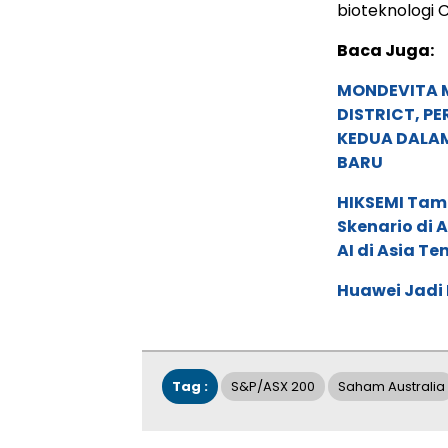
bioteknologi C
Baca Juga:
MONDEVITA 
DISTRICT, P
KEDUA DALA
BARU
HIKSEMI Tam
Skenario di
AI di Asia T
Huawei Jadi
Tag :
S&P/ASX 200
Saham Australia