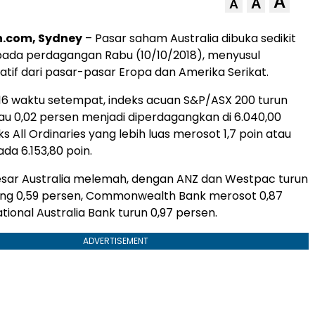
A
A
A
.com, Sydney
– Pasar saham Australia dibuka sedikit
pada perdagangan Rabu (10/10/2018), menyusul
tif dari pasar-pasar Eropa dan Amerika Serikat.
.16 waktu setempat, indeks acuan S&P/ASX 200 turun
 atau 0,02 persen menjadi diperdagangkan di 6.040,00
ks All Ordinaries yang lebih luas merosot 1,7 poin atau
da 6.153,80 poin.
sar Australia melemah, dengan ANZ dan Westpac turun
g 0,59 persen, Commonwealth Bank merosot 0,87
ional Australia Bank turun 0,97 persen.
ADVERTISEMENT