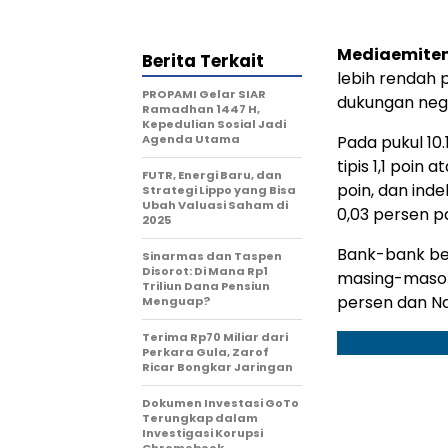
Mediaemiten
Berita Terkait
lebih rendah 
PROPAMI Gelar SIAR
dukungan nega
Ramadhan 1447 H,
Kepedulian Sosial Jadi
Agenda Utama
Pada pukul 10
tipis 1,1 poin
FUTR, Energi Baru, dan
poin, dan inde
Strategi Lippo yang Bisa
Ubah Valuasi Saham di
0,03 persen pa
2025
Bank-bank be
Sinarmas dan Taspen
Disorot: Di Mana Rp1
masing-mason
Triliun Dana Pensiun
persen dan Nat
Menguap?
Terima Rp70 Miliar dari
Perkara Gula, Zarof
Ricar Bongkar Jaringan
Dokumen Investasi GoTo
Terungkap dalam
Investigasi Korupsi