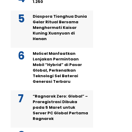
1.250
Diaspora Tionghua Dunia
Gelar Ritual Bersama
Menghormati Kaisar
Kuning Xuanyuan di
Henan
Molicel Manfaatkan
Lonjakan Permintaan
Mobil “Hybrid” di Pasar
Global, Perkenalkan
Teknologi Sel Baterai
Generasi Terbaru
“Ragnarok Zero: Global” –
Praregistrasi Dibuka
pada 5 Maret untuk
Server PC Global Pertama
Ragnarok