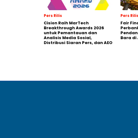
Pers Rilis
Pers Rili
Cision Raih MarTech
Fair Fi
Breakthrough Awards 2026
Perban
untuk Pemantauan dan
Pendana
Analisis Media Sosial,
Bara di
Distribusi Siaran Pers, dan AEO