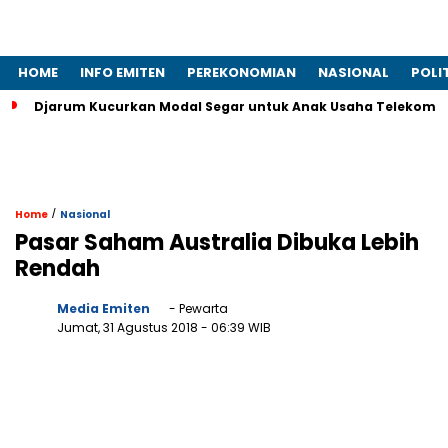
HOME
INFO EMITEN
PEREKONOMIAN
NASIONAL
POLI
Djarum Kucurkan Modal Segar untuk Anak Usaha Telekomun
/
Home
Nasional
Pasar Saham Australia Dibuka Lebih
Rendah
Media Emiten
- Pewarta
Jumat, 31 Agustus 2018
- 06:39 WIB