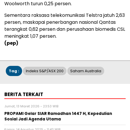
Woolworth turun 0,25 persen.
Sementara raksasa telekomunikasi Telstra jatuh 2,63
persen, maskapai penerbangan nasional Qantas
terangkat 0,62 persen dan perusahaan biomedis CSL
meningkat 1,07 persen.
(pep)
Tag :
Indeks S&P/ASX 200
Saham Australia
BERITA TERKAIT
Jumat, 13 Maret 2026 - 23:53 WIB
PROPAMI Gelar SIAR Ramadhan 1447 H, Kepedulian
Sosial Jadi Agenda Utama
Kamis, 14 Agustus 2025 - 11:43 WIB