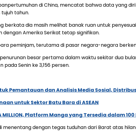
npertumuhan di China, mencatat bahwa data yang dirili
tujuh tahun.
ng berkata dia masih melihat banak ruan untuk penyesua
n dengan Amerika Serikat tetap signifikan.
 para peminjam, terutama di pasar negara-negara berk
penurunan besar pertama dalam waktu sekitar dua bulan m
in pada Senin ke 3,156 persen.
k Pemantauan dan Analisis Media Sosial, Distribusi
naan untuk Sektor Batu Bara di ASEAN
 MILLION, Platform Manga yang Tersedia dalam 100
udi menentang dengan tegas tuduhan dari Barat atas hil