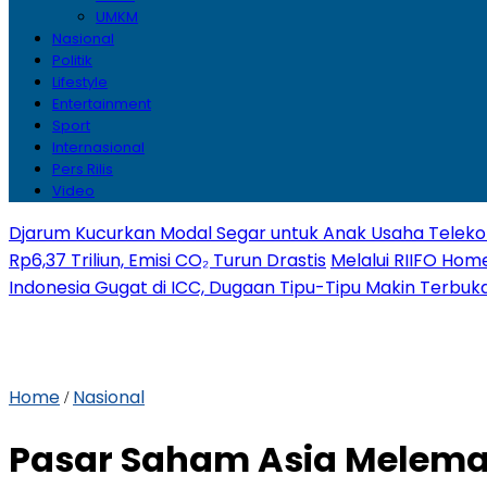
UMKM
Nasional
Politik
Lifestyle
Entertainment
Sport
Internasional
Pers Rilis
Video
Djarum Kucurkan Modal Segar untuk Anak Usaha Telekom
Rp6,37 Triliun, Emisi CO₂ Turun Drastis
Melalui RIIFO Home
Indonesia Gugat di ICC, Dugaan Tipu-Tipu Makin Terbuk
Home
Nasional
/
Pasar Saham Asia Melema