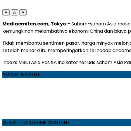
A
A
A
Mediaemiten.com, Tokyo
– Saham-saham Asia melema
kemungkinan melambatnya ekonomi China dan biaya pinj
Tidak membantu sentimen pasar, harga minyak melonja
setelah monarki itu memperingatkan terhadap ancama
Indeks MSCI Asia Pasifik, indikator terluas saham Asia P
ADVERTISEMENT
SCROLL TO RESUME CONTENT