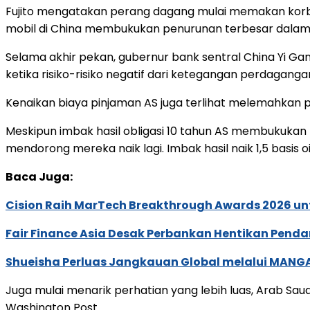
Fujito mengatakan perang dagang mulai memakan korba
mobil di China membukukan penurunan terbesar dalam 
Selama akhir pekan, gubernur bank sentral China Yi Ga
ketika risiko-risiko negatif dari ketegangan perdaganga
Kenaikan biaya pinjaman AS juga terlihat melemahkan
Meskipun imbak hasil obligasi 10 tahun AS membukukan 
mendorong mereka naik lagi. Imbak hasil naik 1,5 basis o
Baca Juga:
Cision Raih MarTech Breakthrough Awards 2026 untu
Fair Finance Asia Desak Perbankan Hentikan Penda
Shueisha Perluas Jangkauan Global melalui MANGA
Juga mulai menarik perhatian yang lebih luas, Arab Sa
Washington Post.