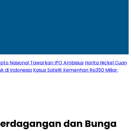
Kripto Nasional Tawarkan IPO Ambisius
Harita Nickel Cuan
k di Indonesia
Kasus Satelit Kemenhan Rp350 Miliar:
 Perdagangan dan Bunga