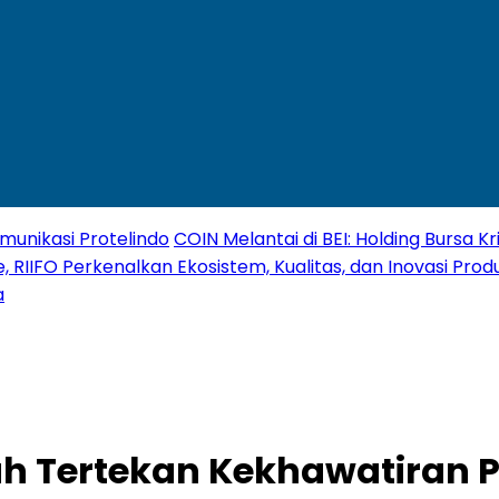
unikasi Protelindo
COIN Melantai di BEI: Holding Bursa 
, RIIFO Perkenalkan Ekosistem, Kualitas, dan Inovasi Produ
a
h Tertekan Kekhawatiran