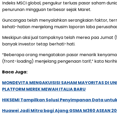
Indeks MSCI global, pengukur terluas pasar saham dunia 
penurunan mingguan terbesar sejak Maret.
Guncangaa telah menyalahkan serangkaian faktor, term
kehati-hatian menjelang musim laporan laba perusaha
Meskipun aksi jual tampaknya telah merea paa Jumat 
banyak investor tetap berhati-hati.
“Beberapa orang mengatakan pasar menarik kenyamanan
(front-loading) menjelang pengenaan tarif,” kata Norihiro
Baca Juga:
MONDEVITA MENGAKUISISI SAHAM MAYORITAS DI U
PLATFORM MEREK MEWAH ITALIA BARU
HIKSEMI Tampilkan Solusi Penyimpanan Data untuk 
Huawei Jadi Mitra bagi Ajang GSMA M360 ASEAN 2