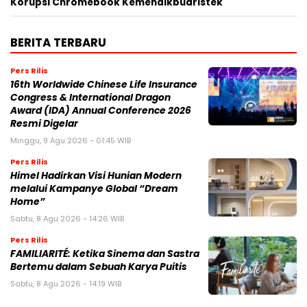
Korupsi Chromebook Kemendikbudristek
BERITA TERBARU
Pers Rilis
16th Worldwide Chinese Life Insurance
Congress & International Dragon
Award (IDA) Annual Conference 2026
Resmi Digelar
Minggu, 9 Agu 2026 - 01:45 WIB
Pers Rilis
Himel Hadirkan Visi Hunian Modern
melalui Kampanye Global “Dream
Home”
Sabtu, 8 Agu 2026 - 14:26 WIB
Pers Rilis
FAMILIARITÉ: Ketika Sinema dan Sastra
Bertemu dalam Sebuah Karya Puitis
Sabtu, 8 Agu 2026 - 14:19 WIB