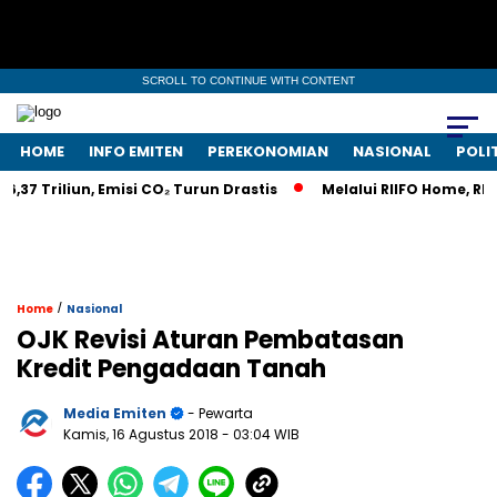
SCROLL TO CONTINUE WITH CONTENT
HOME
INFO EMITEN
PEREKONOMIAN
NASIONAL
POLI
7 Triliun, Emisi CO₂ Turun Drastis
Melalui RIIFO Home, RIIFO 
/
Home
Nasional
OJK Revisi Aturan Pembatasan
Kredit Pengadaan Tanah
Media Emiten
- Pewarta
Kamis, 16 Agustus 2018
- 03:04 WIB