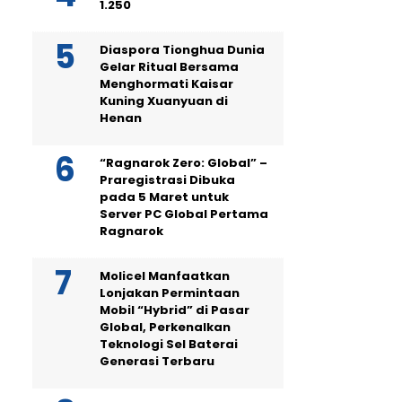
1.250
Diaspora Tionghua Dunia
Gelar Ritual Bersama
Menghormati Kaisar
Kuning Xuanyuan di
Henan
“Ragnarok Zero: Global” –
Praregistrasi Dibuka
pada 5 Maret untuk
Server PC Global Pertama
Ragnarok
Molicel Manfaatkan
Lonjakan Permintaan
Mobil “Hybrid” di Pasar
Global, Perkenalkan
Teknologi Sel Baterai
Generasi Terbaru