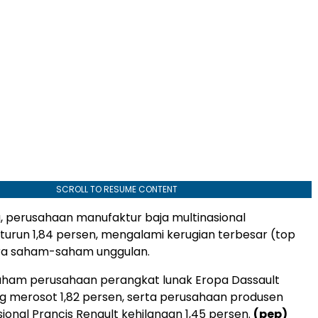
SCROLL TO RESUME CONTENT
, perusahaan manufaktur baja multinasional
, turun 1,84 persen, mengalami kerugian terbesar (top
ara saham-saham unggulan.
saham perusahaan perangkat lunak Eropa Dassault
 merosot 1,82 persen, serta perusahaan produsen
sional Prancis Renault kehilangan 1,45 persen.
(pep)