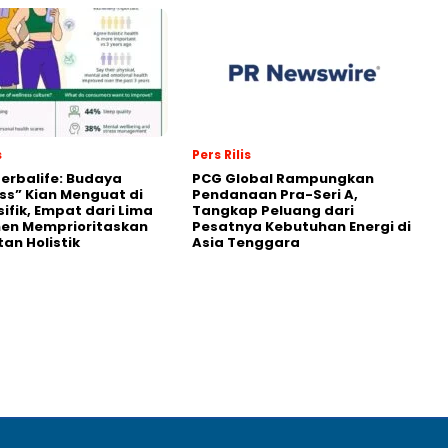
s
Pers Rilis
Herbalife: Budaya
PCG Global Rampungkan
ss” Kian Menguat di
Pendanaan Pra-Seri A,
sifik, Empat dari Lima
Tangkap Peluang dari
en Memprioritaskan
Pesatnya Kebutuhan Energi di
an Holistik
Asia Tenggara