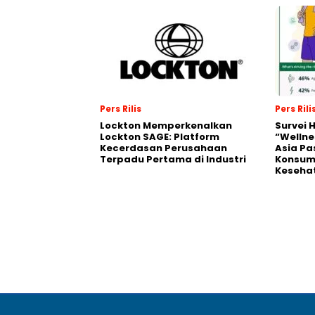
Pers Rilis
Pers Rili
Lockton Memperkenalkan
Survei 
Lockton SAGE: Platform
“Wellne
Kecerdasan Perusahaan
Asia Pa
Terpadu Pertama di Industri
Konsum
Kesehat