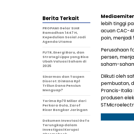
Mediaemiten
Berita Terkait
lebih tinggi 
PROPAMI Gelar SIAR
acuan CAC-40 
Ramadhan 1447 H,
poin, menjadi 
Kepedulian Sosial Jadi
Agenda Utama
Perusahaan fa
FUTR, Energi Baru, dan
persen, menja
Strategi Lippo yang Bisa
Ubah Valuasi Saham di
saham-saham 
2025
Diikuti oleh 
Sinarmas dan Taspen
Disorot: Di Mana Rp1
pembuatan, da
Triliun Dana Pensiun
Prancis-Italia
Menguap?
produsen elek
Terima Rp70 Miliar dari
STMicroelectro
Perkara Gula, Zarof
Ricar Bongkar Jaringan
Dokumen Investasi GoTo
Terungkap dalam
Investigasi Korupsi