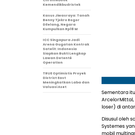
Chromebook
Kemendikbudristek
Kasus Jiwasraya: Tanah
Benny Tjokro Bogor
Dilelang, Negara
Kumpulkan Rp18 M
ICC Singapura Jadi
Arena Gugatan Kontrak
Satelit: Indonesia
Siapkan Bukti Lengkap
Lawan Detenté
Operation
TRUE Optimistis Proyek
District East
Meningkatkan Laba dan
Valuasi Aset
Sementara itu
ArcelorMittal
loser) di ant
Disusul oleh 
Systemes yang
mobil multina