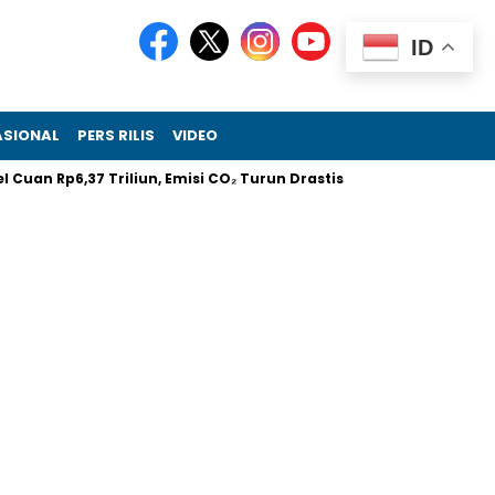
ID
ASIONAL
PERS RILIS
VIDEO
uan Rp6,37 Triliun, Emisi CO₂ Turun Drastis
Melalui RIIFO Hom