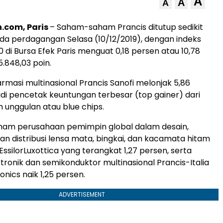
A
A
A
.com, Paris
– Saham-saham Prancis ditutup sedikit
pada perdagangan Selasa (10/12/2019), dengan indeks
di Bursa Efek Paris menguat 0,18 persen atau 10,78
5.848,03 poin.
rmasi multinasional Prancis Sanofi melonjak 5,86
di pencetak keuntungan terbesar (top gainer) dari
unggulan atau blue chips.
saham perusahaan pemimpin global dalam desain,
n distribusi lensa mata, bingkai, dan kacamata hitam
 EssilorLuxottica yang terangkat 1,27 persen, serta
tronik dan semikonduktor multinasional Prancis-Italia
nics naik 1,25 persen.
ADVERTISEMENT