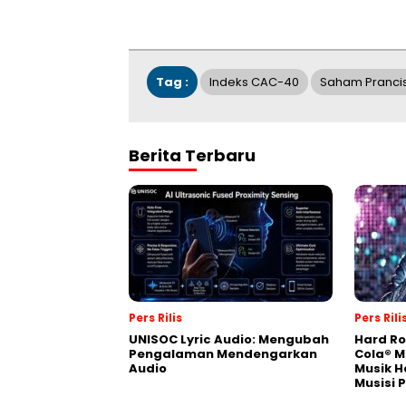
Tag :
Indeks CAC-40
Saham Pranci
Berita Terbaru
Pers Rilis
Pers Rili
UNISOC Lyric Audio: Mengubah
Hard Ro
Pengalaman Mendengarkan
Cola® M
Audio
Musik H
Musisi 