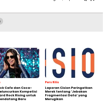
s
s
Pers Rilis
ck Cafe dan Coca-
Laporan Cision Peringatkan
eluncurkan Kompetisi
Merek tentang ‘Jebakan
ard Rock Rising untuk
Fragmentasi Data’ yang
Pendatang Baru
Merugikan