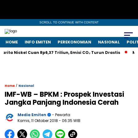
SCROLL TO CONTINUE WITH CONTENT
HOME
INFO EMITEN
PEREKONOMIAN
NASIONAL
POLI
ita Nickel Cuan Rp6,37 Triliun, Emisi CO₂ Turun Drastis
Melalu
/
Home
Nasional
IMF-WB – BPKM : Prospek Investasi
Jangka Panjang Indonesia Cerah
Media Emiten
- Pewarta
Kamis, 11 Oktober 2018
- 06:35 WIB