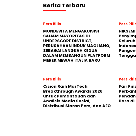
Berita Terbaru
Pers Rilis
Pers Rili
MONDEVITA MENGAKUISISI
HIKSEMI
SAHAM MAYORITAS DI
Penyim
UNDERSCORE DISTRICT,
Seluruh
PERUSAHAAN INDUK MAGLIANO,
Indones
SEBAGAI LANGKAH KEDUA
Pengemb
DALAM MEMBANGUN PLATFORM
Tengga
MEREK MEWAH ITALIA BARU
Pers Rilis
Pers Rili
Cision Raih MarTech
Fair Fi
Breakthrough Awards 2026
Perban
untuk Pemantauan dan
Pendana
Analisis Media Sosial,
Bara di
Distribusi Siaran Pers, dan AEO