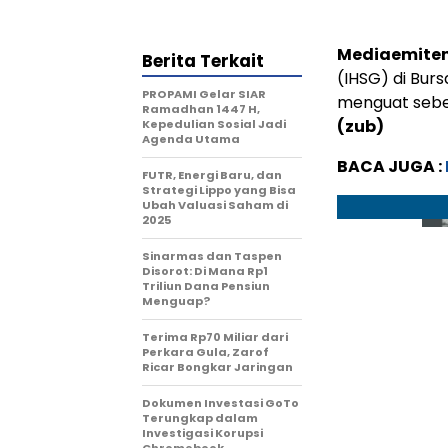
Mediaemiten
Berita Terkait
(IHSG) di Burs
PROPAMI Gelar SIAR
menguat sebes
Ramadhan 1447 H,
(zub)
Kepedulian Sosial Jadi
Agenda Utama
BACA JUGA :
FUTR, Energi Baru, dan
Strategi Lippo yang Bisa
Ubah Valuasi Saham di
2025
Sinarmas dan Taspen
Disorot: Di Mana Rp1
Triliun Dana Pensiun
Menguap?
Terima Rp70 Miliar dari
Perkara Gula, Zarof
Ricar Bongkar Jaringan
Dokumen Investasi GoTo
Terungkap dalam
Investigasi Korupsi