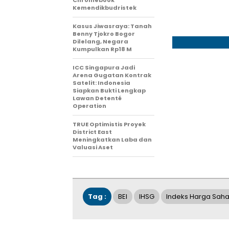
Chromebook
Kemendikbudristek
Kasus Jiwasraya: Tanah
Benny Tjokro Bogor
Dilelang, Negara
Kumpulkan Rp18 M
ICC Singapura Jadi
Arena Gugatan Kontrak
Satelit: Indonesia
Siapkan Bukti Lengkap
Lawan Detenté
Operation
TRUE Optimistis Proyek
District East
Meningkatkan Laba dan
Valuasi Aset
Tag :
BEI
IHSG
Indeks Harga Sah