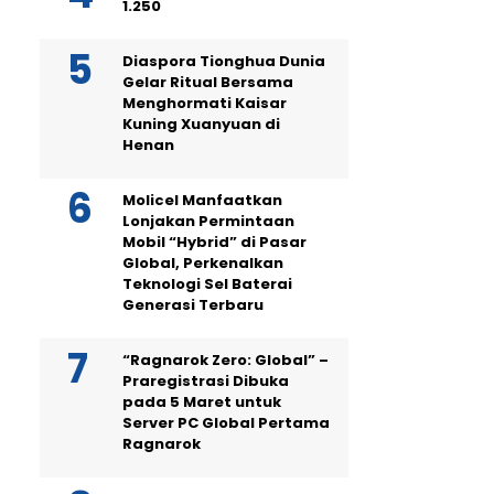
1.250
Diaspora Tionghua Dunia
Gelar Ritual Bersama
Menghormati Kaisar
Kuning Xuanyuan di
Henan
Molicel Manfaatkan
Lonjakan Permintaan
Mobil “Hybrid” di Pasar
Global, Perkenalkan
Teknologi Sel Baterai
Generasi Terbaru
“Ragnarok Zero: Global” –
Praregistrasi Dibuka
pada 5 Maret untuk
Server PC Global Pertama
Ragnarok