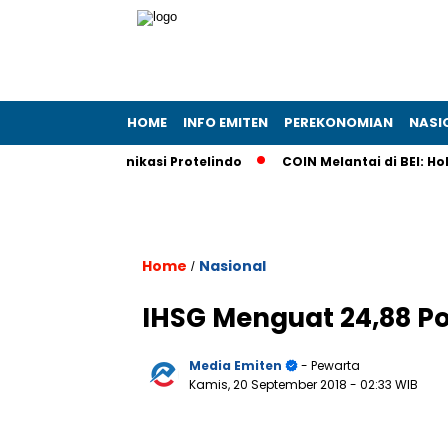
HOME
INFO EMITEN
PEREKONOMIAN
NASI
saha Telekomunikasi Protelindo
COIN Melantai di BEI: Hold
Home
Nasional
/
IHSG Menguat 24,88 Po
Media Emiten
- Pewarta
Kamis, 20 September 2018
- 02:33 WIB