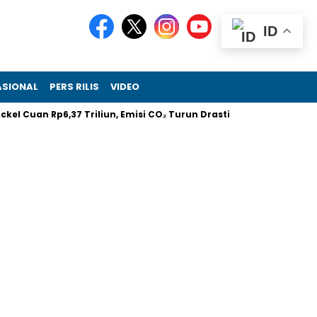
ID
ASIONAL
PERS RILIS
VIDEO
l Cuan Rp6,37 Triliun, Emisi CO₂ Turun Drastis
Melalui RIIFO 