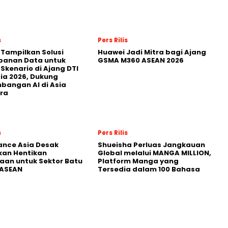
s
Pers Rilis
 Tampilkan Solusi
Huawei Jadi Mitra bagi Ajang
panan Data untuk
GSMA M360 ASEAN 2026
 Skenario di Ajang DTI
ia 2026, Dukung
angan AI di Asia
ra
s
Pers Rilis
nance Asia Desak
Shueisha Perluas Jangkauan
kan Hentikan
Global melalui MANGA MILLION,
an untuk Sektor Batu
Platform Manga yang
 ASEAN
Tersedia dalam 100 Bahasa