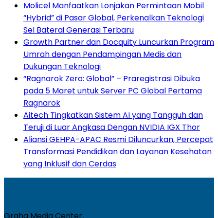
Molicel Manfaatkan Lonjakan Permintaan Mobil
“Hybrid” di Pasar Global, Perkenalkan Teknologi
Sel Baterai Generasi Terbaru
Growth Partner dan Docquity Luncurkan Program
Umrah dengan Pendampingan Medis dan
Dukungan Teknologi
“Ragnarok Zero: Global” – Praregistrasi Dibuka
pada 5 Maret untuk Server PC Global Pertama
Ragnarok
Aitech Tingkatkan Sistem AI yang Tangguh dan
Teruji di Luar Angkasa Dengan NVIDIA IGX Thor
Aliansi GEHPA-APAC Resmi Diluncurkan, Percepat
Transformasi Pendidikan dan Layanan Kesehatan
yang Inklusif dan Cerdas
Graha Media Center,