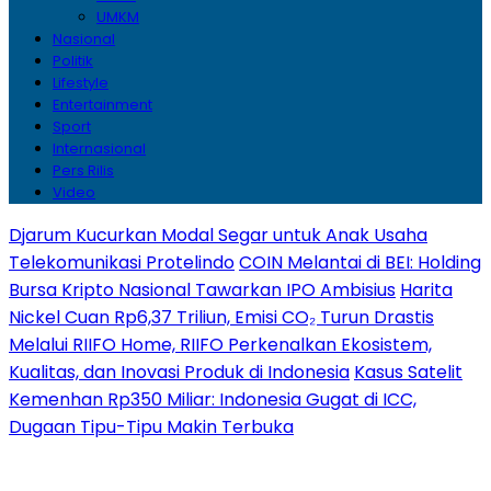
UMKM
Nasional
Politik
Lifestyle
Entertainment
Sport
Internasional
Pers Rilis
Video
Djarum Kucurkan Modal Segar untuk Anak Usaha
Telekomunikasi Protelindo
COIN Melantai di BEI: Holding
Bursa Kripto Nasional Tawarkan IPO Ambisius
Harita
Nickel Cuan Rp6,37 Triliun, Emisi CO₂ Turun Drastis
Melalui RIIFO Home, RIIFO Perkenalkan Ekosistem,
Kualitas, dan Inovasi Produk di Indonesia
Kasus Satelit
Kemenhan Rp350 Miliar: Indonesia Gugat di ICC,
Dugaan Tipu-Tipu Makin Terbuka