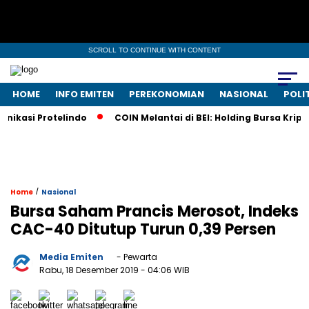
SCROLL TO CONTINUE WITH CONTENT
HOME
INFO EMITEN
PEREKONOMIAN
NASIONAL
POLI
kasi Protelindo
COIN Melantai di BEI: Holding Bursa Kripto
/
Home
Nasional
Bursa Saham Prancis Merosot, Indeks
CAC-40 Ditutup Turun 0,39 Persen
Media Emiten
- Pewarta
Rabu, 18 Desember 2019
- 04:06 WIB