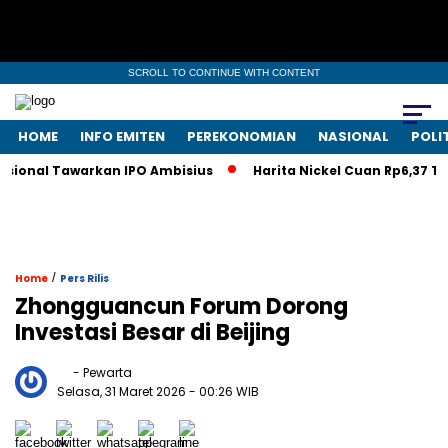
SCROLL TO CONTINUE WITH CONTENT
HOME
INFO EMITEN
PEREKONOMIAN
NASIONAL
POLI
sional Tawarkan IPO Ambisius
Harita Nickel Cuan Rp6,37 Trili
/
Home
Pers Rilis
Zhongguancun Forum Dorong
Investasi Besar di Beijing
- Pewarta
Selasa, 31 Maret 2026
- 00:26 WIB