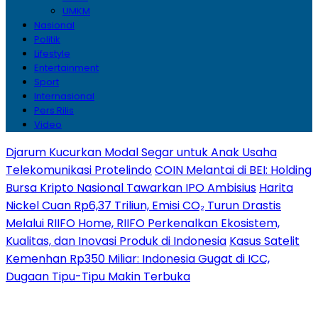
UMKM
Nasional
Politik
Lifestyle
Entertainment
Sport
Internasional
Pers Rilis
Video
Djarum Kucurkan Modal Segar untuk Anak Usaha
Telekomunikasi Protelindo
COIN Melantai di BEI: Holding
Bursa Kripto Nasional Tawarkan IPO Ambisius
Harita
Nickel Cuan Rp6,37 Triliun, Emisi CO₂ Turun Drastis
Melalui RIIFO Home, RIIFO Perkenalkan Ekosistem,
Kualitas, dan Inovasi Produk di Indonesia
Kasus Satelit
Kemenhan Rp350 Miliar: Indonesia Gugat di ICC,
Dugaan Tipu-Tipu Makin Terbuka