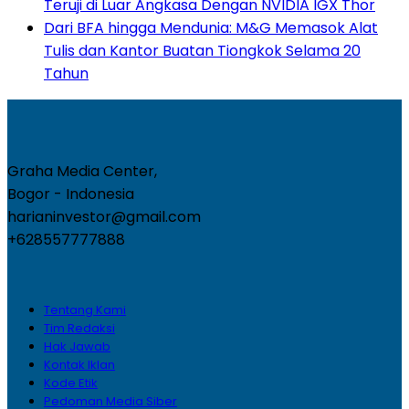
Teruji di Luar Angkasa Dengan NVIDIA IGX Thor
Dari BFA hingga Mendunia: M&G Memasok Alat
Tulis dan Kantor Buatan Tiongkok Selama 20
Tahun
Graha Media Center,
Bogor - Indonesia
harianinvestor@gmail.com
+628557777888
Tentang Kami
Tim Redaksi
Hak Jawab
Kontak Iklan
Kode Etik
Pedoman Media Siber