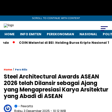
SCROLL TO CONTINUE WITH CONTENT
HOME
INFO EMITEN
PEREKONOMIAN
NASIONAL
POLI
o
COIN Melantai di BEI: Holding Bursa Kripto Nasional Tawar
/
Home
Pers Rilis
Steel Architectural Awards ASEAN
2026 telah Dilansir sebagai Ajang
yang Mengapresiasi Karya Arsitektur
yang Abadi di ASEAN
- Pewarta
Rabu, 3 Desember 2025
- 10:12 WIB