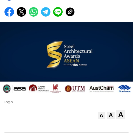
logo
A
A
A