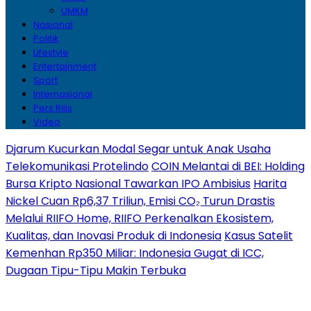
UMKM
Nasional
Politik
Lifestyle
Entertainment
Sport
Internasional
Pers Rilis
Video
Djarum Kucurkan Modal Segar untuk Anak Usaha
Telekomunikasi Protelindo
COIN Melantai di BEI: Holding
Bursa Kripto Nasional Tawarkan IPO Ambisius
Harita
Nickel Cuan Rp6,37 Triliun, Emisi CO₂ Turun Drastis
Melalui RIIFO Home, RIIFO Perkenalkan Ekosistem,
Kualitas, dan Inovasi Produk di Indonesia
Kasus Satelit
Kemenhan Rp350 Miliar: Indonesia Gugat di ICC,
Dugaan Tipu-Tipu Makin Terbuka