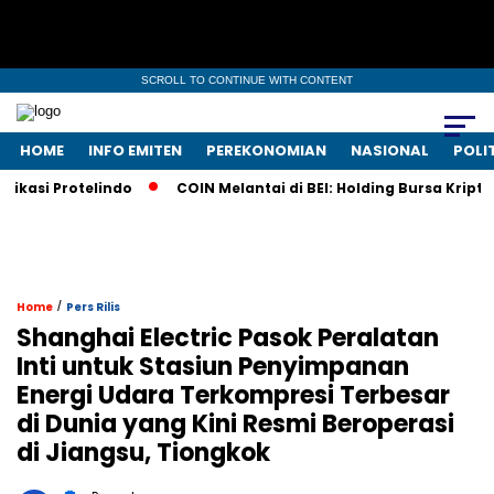
SCROLL TO CONTINUE WITH CONTENT
HOME
INFO EMITEN
PEREKONOMIAN
NASIONAL
POLI
i Protelindo
COIN Melantai di BEI: Holding Bursa Kripto Na
/
Home
Pers Rilis
Shanghai Electric Pasok Peralatan
Inti untuk Stasiun Penyimpanan
Energi Udara Terkompresi Terbesar
di Dunia yang Kini Resmi Beroperasi
di Jiangsu, Tiongkok