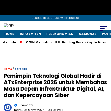
SCROLL TO CONTINUE WITH CONTENT
HOME
INFO EMITEN
PEREKONOMIAN
NASIONAL
POLI
ndo
COIN Melantai di BEI: Holding Bursa Kripto Nasional Taw
/
Home
Pers Rilis
Pemimpin Teknologi Global Hadir di
ATxEnterprise 2026 untuk Membahas
Masa Depan Infrastruktur Digital, AI,
dan Kepercayaan Siber
- Pewarta
Rabu, 25 Maret 2026
- 08:25 WIB