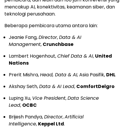
mencakup AI, konektivitas, keamanan siber, dan
teknologi perusahaan.
Beberapa pembicara utama antara lain:
Jeanie Fang,
Director
,
Data & AI
Management
,
Crunchbase
Lambert Hogenhout,
Chief Data & AI
,
United
Nations
Prerit Mishra,
Head, Data & AI,
Asia Pasifik,
DHL
Akshay Seth,
Data & AI Lead
,
ComfortDelgro
Luping Xu,
Vice President
,
Data Science
Lead
,
OCBC
Brijesh Pandya,
Director
,
Artificial
Intelligence
,
Keppel Ltd
.