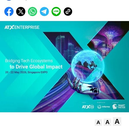
A
A
A