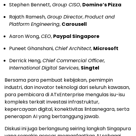
Stephen Bennett,
Group CISO
,
Domino’s Pizza
Rajath Ramesh,
Group Director
,
Product and
Platform Engineering
,
Carousell
Aaron Wong,
CEO
,
Paypal Singapore
Puneet Ghanshani,
Chief Architect
,
Microsoft
Derrick Heng,
Chief Commercial Officer,
International Digital Services
,
Singtel
Bersama para pembuat kebijakan, pemimpin
industri, dan inovator teknologi dari seluruh kawasan,
para pembicara di ATxEnterprise mengulas isu-isu
kompleks terkait investasi infrastruktur,
kepercayaan digital, konektivitas lintasnegara, serta
penerapan AI yang bertanggung jawab.
Diskusi ini juga berlangsung seiring langkah Singapura
yang semakin gencar memanfaatkan AI sebagai