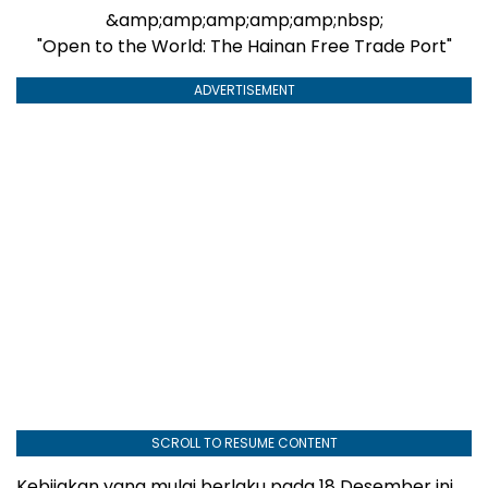
&amp;amp;amp;amp;amp;nbsp;
"Open to the World: The Hainan Free Trade Port"
ADVERTISEMENT
SCROLL TO RESUME CONTENT
Kebijakan yang mulai berlaku pada 18 Desember ini