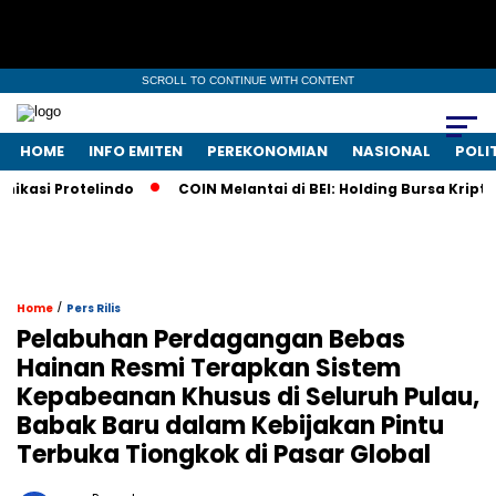
SCROLL TO CONTINUE WITH CONTENT
HOME
INFO EMITEN
PEREKONOMIAN
NASIONAL
POLI
asi Protelindo
COIN Melantai di BEI: Holding Bursa Kripto 
/
Home
Pers Rilis
Pelabuhan Perdagangan Bebas
Hainan Resmi Terapkan Sistem
Kepabeanan Khusus di Seluruh Pulau,
Babak Baru dalam Kebijakan Pintu
Terbuka Tiongkok di Pasar Global