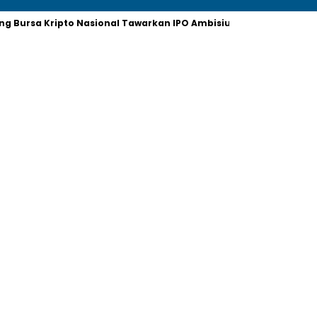
ding Bursa Kripto Nasional Tawarkan IPO Ambisius
Harita Nick