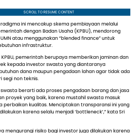
SCROLL TO RESUME CONTENT
radigma ini mencakup skema pembiayaan melalui
emerintah dengan Badan Usaha (KPBU), mendorong
 BUMN atau menggunakan “blended finance” untuk
utuhan infrastruktur.
a KPBU, pemerintah berupaya memberikan jaminan dan
ek kepada investor swasta yang diantaranya
utuhan dana maupun pengadaan lahan agar tidak ada
 segi non teknis.
swasta berarti ada proses pengadaan barang dan jasa
an proyek yang baik, karena mustahil swasta masuk
a perbaikan kualitas. Menciptakan transparansi ini yang
 dilakukan karena selalu menjadi ‘bottleneck’,” kata Sri
aya mengurangi risiko bagi investor juga dilakukan karena