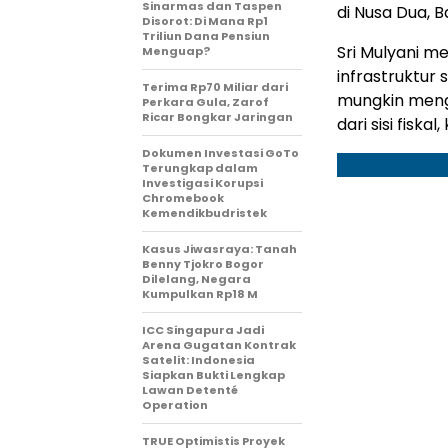
Sinarmas dan Taspen
di Nusa Dua, Ba
Disorot: Di Mana Rp1
Triliun Dana Pensiun
Sri Mulyani 
Menguap?
infrastruktur 
Terima Rp70 Miliar dari
mungkin meng
Perkara Gula, Zarof
Ricar Bongkar Jaringan
dari sisi fisk
Dokumen Investasi GoTo
Terungkap dalam
Investigasi Korupsi
Chromebook
Kemendikbudristek
Kasus Jiwasraya: Tanah
Benny Tjokro Bogor
Dilelang, Negara
Kumpulkan Rp18 M
ICC Singapura Jadi
Arena Gugatan Kontrak
Satelit: Indonesia
Siapkan Bukti Lengkap
Lawan Detenté
Operation
TRUE Optimistis Proyek