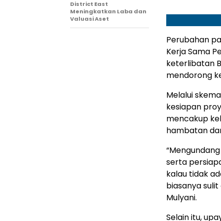
District East
Meningkatkan Laba dan
Valuasi Aset
Perubahan pa
Kerja Sama P
keterlibatan
mendorong keb
Melalui skem
kesiapan proy
mencakup keb
hambatan dari
“Mengundang 
serta persiap
kalau tidak ad
biasanya sulit
Mulyani.
Selain itu, up