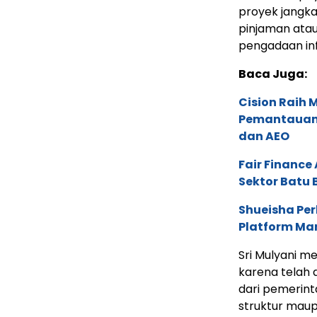
proyek jangka
pinjaman atau
pengadaan inf
Baca Juga:
Cision Raih
Pemantauan d
dan AEO
Fair Financ
Sektor Batu 
Shueisha Pe
Platform Ma
Sri Mulyani m
karena telah 
dari pemerin
struktur maup