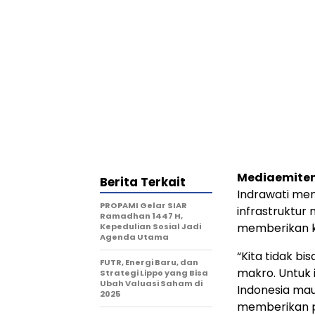
Mediaemiten
Berita Terkait
Indrawati me
PROPAMI Gelar SIAR
infrastruktur
Ramadhan 1447 H,
memberikan k
Kepedulian Sosial Jadi
Agenda Utama
“Kita tidak b
FUTR, Energi Baru, dan
makro. Untuk 
Strategi Lippo yang Bisa
Ubah Valuasi Saham di
Indonesia mau
2025
memberikan p