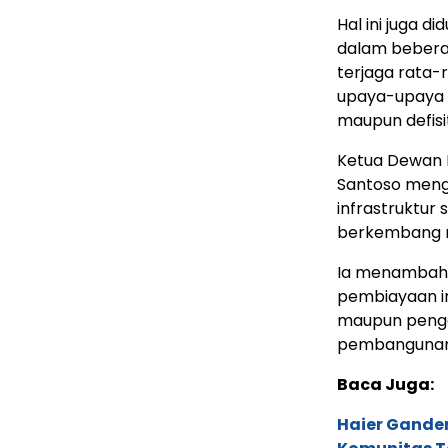
Hal ini juga d
dalam bebera
terjaga rata-
upaya-upaya l
maupun defisit
Ketua Dewan 
Santoso meng
infrastruktur
berkembang m
Ia menambahk
pembiayaan i
maupun penge
pembangunan 
Baca Juga:
Haier Ganden