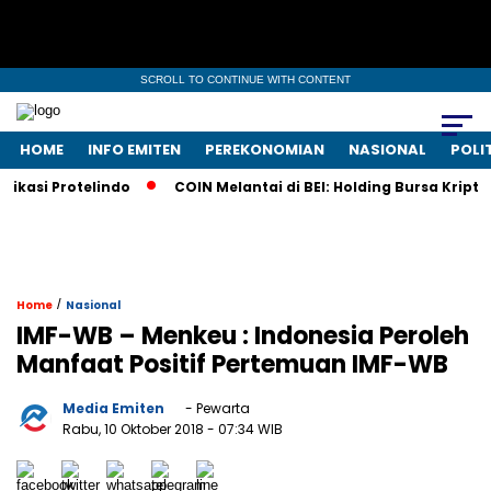
SCROLL TO CONTINUE WITH CONTENT
HOME
INFO EMITEN
PEREKONOMIAN
NASIONAL
POLI
si Protelindo
COIN Melantai di BEI: Holding Bursa Kripto N
/
Home
Nasional
IMF-WB – Menkeu : Indonesia Peroleh
Manfaat Positif Pertemuan IMF-WB
Media Emiten
- Pewarta
Rabu, 10 Oktober 2018
- 07:34 WIB