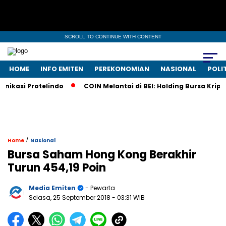
SCROLL TO CONTINUE WITH CONTENT
HOME
INFO EMITEN
PEREKONOMIAN
NASIONAL
POLI
kasi Protelindo
COIN Melantai di BEI: Holding Bursa Kripto
/
Home
Nasional
Bursa Saham Hong Kong Berakhir
Turun 454,19 Poin
Media Emiten
- Pewarta
Selasa, 25 September 2018
- 03:31 WIB