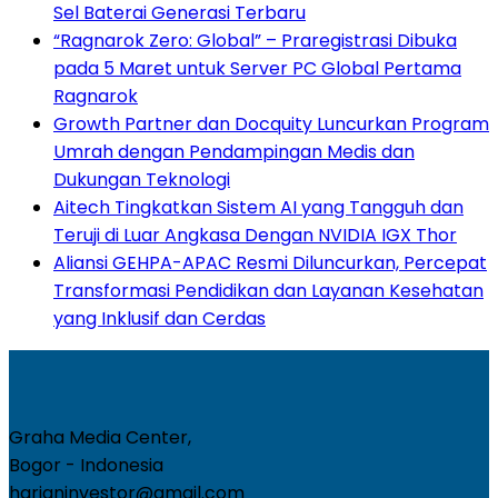
Sel Baterai Generasi Terbaru
“Ragnarok Zero: Global” – Praregistrasi Dibuka
pada 5 Maret untuk Server PC Global Pertama
Ragnarok
Growth Partner dan Docquity Luncurkan Program
Umrah dengan Pendampingan Medis dan
Dukungan Teknologi
Aitech Tingkatkan Sistem AI yang Tangguh dan
Teruji di Luar Angkasa Dengan NVIDIA IGX Thor
Aliansi GEHPA-APAC Resmi Diluncurkan, Percepat
Transformasi Pendidikan dan Layanan Kesehatan
yang Inklusif dan Cerdas
Graha Media Center,
Bogor - Indonesia
harianinvestor@gmail.com