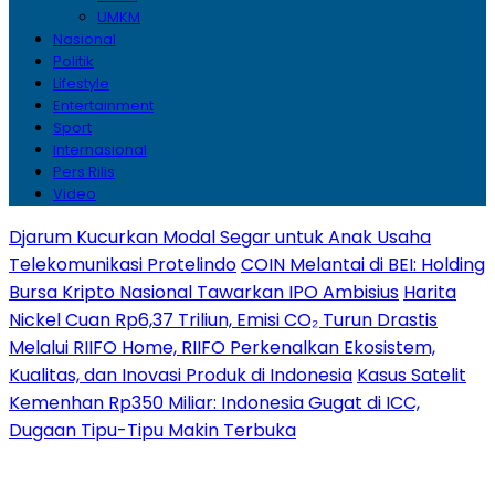
UMKM
Nasional
Politik
Lifestyle
Entertainment
Sport
Internasional
Pers Rilis
Video
Djarum Kucurkan Modal Segar untuk Anak Usaha
Telekomunikasi Protelindo
COIN Melantai di BEI: Holding
Bursa Kripto Nasional Tawarkan IPO Ambisius
Harita
Nickel Cuan Rp6,37 Triliun, Emisi CO₂ Turun Drastis
Melalui RIIFO Home, RIIFO Perkenalkan Ekosistem,
Kualitas, dan Inovasi Produk di Indonesia
Kasus Satelit
Kemenhan Rp350 Miliar: Indonesia Gugat di ICC,
Dugaan Tipu-Tipu Makin Terbuka