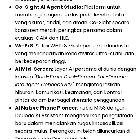
Co-Sight AI Agent Studio:
Platform untuk
membangun agen cerdas pada level industri
yang akurat, andal, dan aman. Co-Sight secara
konsisten meraih peringkat pertama dalam
evaluasi GAIA dan HLE.
Wi-Fi 8:
Solusi Wi-Fi 8 Mesh pertama di industri
yang menghadirkan konektivitas ultra-stabil dan
berkecepatan tinggi.
AI Mid-Screen:
Layar AI pertama di dunia dengan
konsep
"Dual-Brain Dual-Screen, Full-Domain
Intelligent Connectivity"
, mengintegrasikan
hiburan, komunikasi, keamanan, dan kontrol
pintar dalam berbagai skenario penggunaan.
AI Native Phone Pioneer:
nubia M153 dengan
Doubao AI Assistant menghadirkan pengalaman
baru dalam menjalankan tugas lintasaplikasi
secara mulus. Perangkat ini telah diluncurkan di
Tiongkok pada Desember lalu.