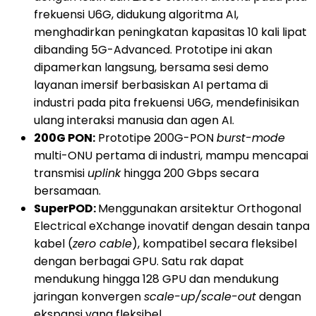
frekuensi U6G, didukung algoritma AI,
menghadirkan peningkatan kapasitas 10 kali lipat
dibanding 5G-Advanced. Prototipe ini akan
dipamerkan langsung, bersama sesi demo
layanan imersif berbasiskan AI pertama di
industri pada pita frekuensi U6G, mendefinisikan
ulang interaksi manusia dan agen AI.
200G PON:
Prototipe 200G-PON
burst-mode
multi-ONU pertama di industri, mampu mencapai
transmisi
uplink
hingga 200 Gbps secara
bersamaan.
SuperPOD:
Menggunakan arsitektur Orthogonal
Electrical eXchange inovatif dengan desain tanpa
kabel (
zero cable
), kompatibel secara fleksibel
dengan berbagai GPU. Satu rak dapat
mendukung hingga 128 GPU dan mendukung
jaringan konvergen
scale-up/scale-out
dengan
ekspansi yang fleksibel.