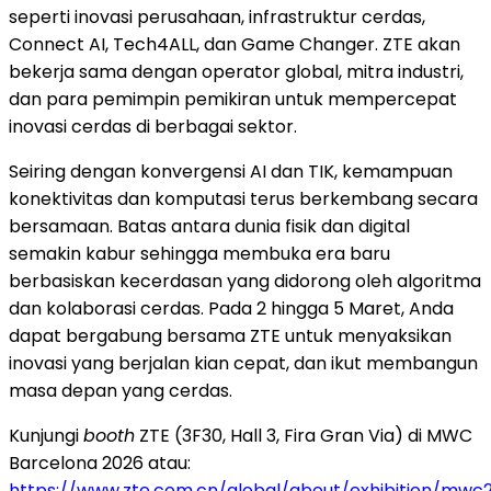
seperti inovasi perusahaan, infrastruktur cerdas,
Connect AI, Tech4ALL, dan Game Changer. ZTE akan
bekerja sama dengan operator global, mitra industri,
dan para pemimpin pemikiran untuk mempercepat
inovasi cerdas di berbagai sektor.
Seiring dengan konvergensi AI dan TIK, kemampuan
konektivitas dan komputasi terus berkembang secara
bersamaan. Batas antara dunia fisik dan digital
semakin kabur sehingga membuka era baru
berbasiskan kecerdasan yang didorong oleh algoritma
dan kolaborasi cerdas. Pada 2 hingga 5 Maret, Anda
dapat bergabung bersama ZTE untuk menyaksikan
inovasi yang berjalan kian cepat, dan ikut membangun
masa depan yang cerdas.
Kunjungi
booth
ZTE (3F30, Hall 3, Fira Gran Via) di MWC
Barcelona 2026 atau:
https://www.zte.com.cn/global/about/exhibition/mwc