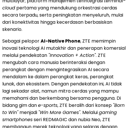
multilayar; platform manajemen terintegrasi
terminal-
cloud
pertama yang mendukung orkestrasi cerdas
secara terpadu, serta peningkatan menyeluruh, mulai
dari konektivitas hingga kecerdasan berbasiskan
skenario.
Sebagai pelopor
AI-Native Phone
, ZTE memimpin
inovasi teknologi AI mutakhir dan penerapan komersial
melalui pendekatan
"Innovation + Action"
. ZTE
mengubah cara manusia berinteraksi dengan
perangkat dengan mengintegrasikan AI secara
mendalam ke dalam perangkat keras, perangkat
lunak, dan ekosistem. Dengan pendekatan ini, AI tidak
lagi sekadar alat, namun mitra cerdas yang mampu
memahami dan berkembang bersama pengguna. Di
bidang gim dan
e-sports
, ZTE beralih dari konsep
"Born
to Win"
menjadi
"Win More Games"
. Melalui
gaming
smartphones
seri REDMAGIC dan nubia Neo, ZTE
membangun merek teknologi yang selaras dengan