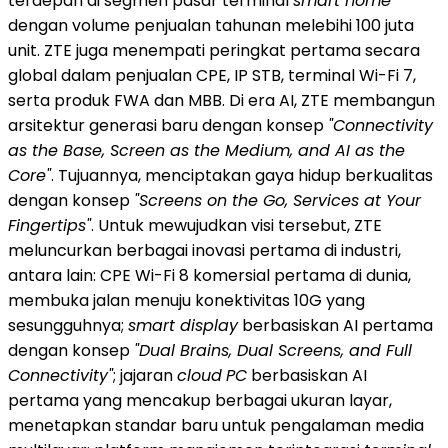
terdepan di segmen pasar terminal
smart home
dengan volume penjualan tahunan melebihi 100 juta
unit. ZTE juga menempati peringkat pertama secara
global dalam penjualan CPE, IP STB, terminal Wi-Fi 7,
serta produk FWA dan MBB. Di era AI, ZTE membangun
arsitektur generasi baru dengan konsep
"Connectivity
as the Base, Screen as the Medium, and AI as the
Core"
. Tujuannya, menciptakan gaya hidup berkualitas
dengan konsep
"Screens on the Go, Services at Your
Fingertips"
. Untuk mewujudkan visi tersebut, ZTE
meluncurkan berbagai inovasi pertama di industri,
antara lain: CPE Wi-Fi 8 komersial pertama di dunia,
membuka jalan menuju konektivitas 10G yang
sesungguhnya;
smart display
berbasiskan AI pertama
dengan konsep
"Dual Brains, Dual Screens, and Full
Connectivity"
; jajaran
cloud
PC
berbasiskan AI
pertama yang mencakup berbagai ukuran layar,
menetapkan standar baru untuk pengalaman media