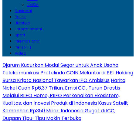
UMKM
Nasional
Politik
Lifestyle
Entertainment
Sport
Internasional
Pers Rilis
Video
Djarum Kucurkan Modal Segar untuk Anak Usaha
Telekomunikasi Protelindo
COIN Melantai di BEI: Holding
Bursa Kripto Nasional Tawarkan IPO Ambisius
Harita
Nickel Cuan Rp6,37 Triliun, Emisi CO₂ Turun Drastis
Melalui RIIFO Home, RIIFO Perkenalkan Ekosistem,
Kualitas, dan Inovasi Produk di Indonesia
Kasus Satelit
Kemenhan Rp350 Miliar: Indonesia Gugat di ICC,
Dugaan Tipu-Tipu Makin Terbuka