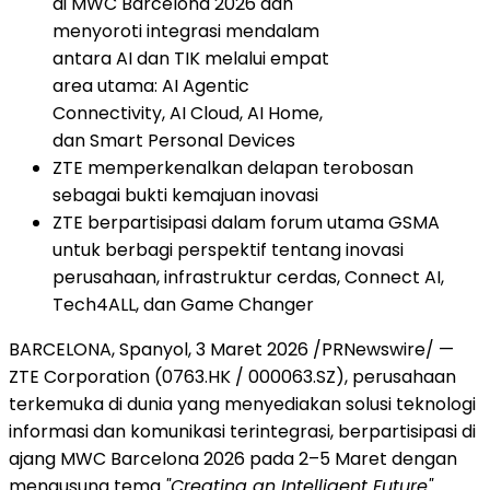
di MWC Barcelona 2026 dan
menyoroti integrasi mendalam
antara AI dan TIK melalui empat
area utama: AI Agentic
Connectivity, AI Cloud, AI Home,
dan Smart Personal Devices
ZTE memperkenalkan delapan terobosan
sebagai bukti kemajuan inovasi
ZTE berpartisipasi dalam forum utama GSMA
untuk berbagi perspektif tentang inovasi
perusahaan, infrastruktur cerdas, Connect AI,
Tech4ALL, dan Game Changer
BARCELONA, Spanyol, 3 Maret 2026 /PRNewswire/ —
ZTE Corporation (0763.HK / 000063.SZ), perusahaan
terkemuka di dunia yang menyediakan solusi teknologi
informasi dan komunikasi terintegrasi, berpartisipasi di
ajang MWC Barcelona 2026 pada 2–5 Maret dengan
mengusung tema
"Creating an Intelligent Future"
.