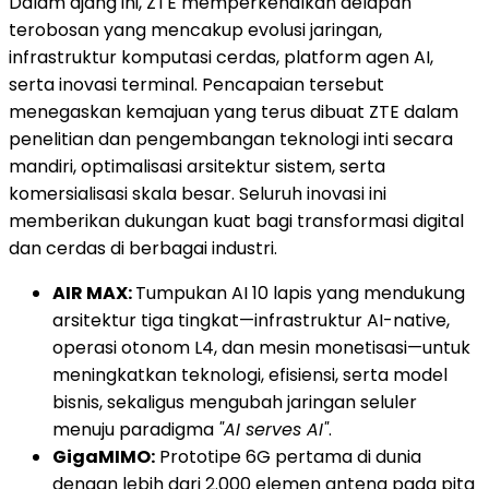
Dalam ajang ini, ZTE memperkenalkan delapan
terobosan yang mencakup evolusi jaringan,
infrastruktur komputasi cerdas, platform agen AI,
serta inovasi terminal. Pencapaian tersebut
menegaskan kemajuan yang terus dibuat ZTE dalam
penelitian dan pengembangan teknologi inti secara
mandiri, optimalisasi arsitektur sistem, serta
komersialisasi skala besar. Seluruh inovasi ini
memberikan dukungan kuat bagi transformasi digital
dan cerdas di berbagai industri.
AIR MAX:
Tumpukan AI 10 lapis yang mendukung
arsitektur tiga tingkat—infrastruktur AI-native,
operasi otonom L4, dan mesin monetisasi—untuk
meningkatkan teknologi, efisiensi, serta model
bisnis, sekaligus mengubah jaringan seluler
menuju paradigma
"AI serves AI"
.
GigaMIMO:
Prototipe 6G pertama di dunia
dengan lebih dari 2.000 elemen antena pada pita