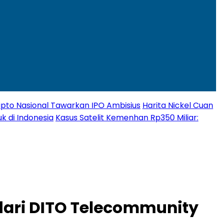
Kripto Nasional Tawarkan IPO Ambisius
Harita Nickel Cuan
k di Indonesia
Kasus Satelit Kemenhan Rp350 Miliar:
 dari DITO Telecommunity