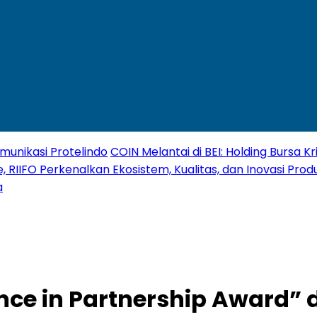
unikasi Protelindo
COIN Melantai di BEI: Holding Bursa 
, RIIFO Perkenalkan Ekosistem, Kualitas, dan Inovasi Produ
a
nce in Partnership Award”