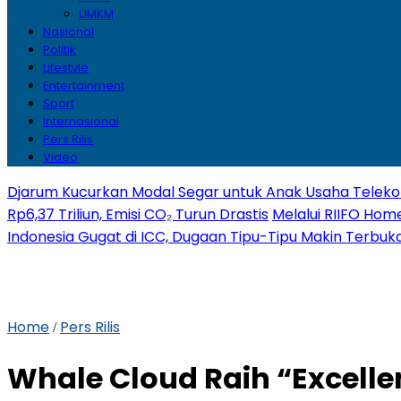
UMKM
Nasional
Politik
Lifestyle
Entertainment
Sport
Internasional
Pers Rilis
Video
Djarum Kucurkan Modal Segar untuk Anak Usaha Telekom
Rp6,37 Triliun, Emisi CO₂ Turun Drastis
Melalui RIIFO Home
Indonesia Gugat di ICC, Dugaan Tipu-Tipu Makin Terbuk
Home
Pers Rilis
/
Whale Cloud Raih “Excelle