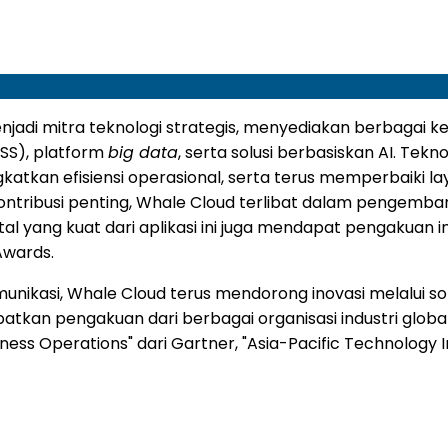
enjadi mitra teknologi strategis, menyediakan berbagai 
SS), platform
big data
, serta solusi berbasiskan AI. T
katkan efisiensi operasional, serta terus memperbaiki l
ntribusi penting, Whale Cloud terlibat dalam pengembang
ital yang kuat dari aplikasi ini juga mendapat pengakuan
Awards.
munikasi, Whale Cloud terus mendorong inovasi melalui s
atkan pengakuan dari berbagai organisasi industri glob
ess Operations" dari Gartner, "Asia-Pacific Technology In