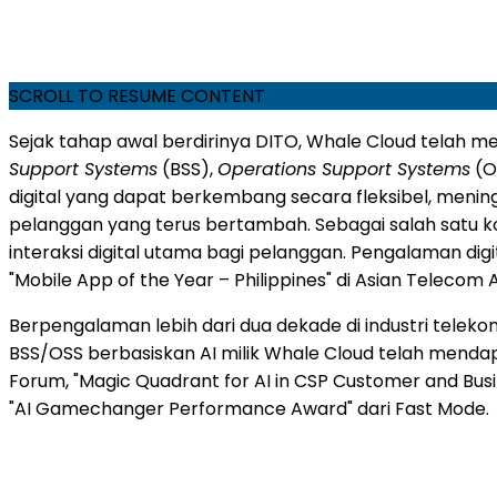
SCROLL TO RESUME CONTENT
Sejak tahap awal berdirinya DITO, Whale Cloud telah m
Support Systems
(BSS),
Operations Support Systems
(O
digital yang dapat berkembang secara fleksibel, mening
pelanggan yang terus bertambah. Sebagai salah satu ko
interaksi digital utama bagi pelanggan. Pengalaman dig
"Mobile App of the Year – Philippines" di Asian Telecom 
Berpengalaman lebih dari dua dekade di industri teleko
BSS/OSS berbasiskan AI milik Whale Cloud telah mendap
Forum, "Magic Quadrant for AI in CSP Customer and Busin
"AI Gamechanger Performance Award" dari Fast Mode.