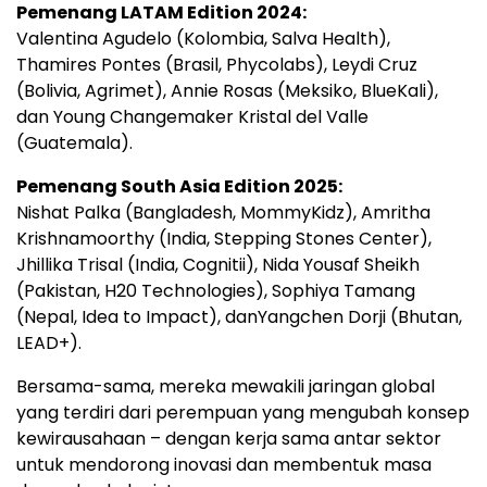
Pemenang LATAM Edition 2024:
Valentina Agudelo (Kolombia, Salva Health),
Thamires Pontes (Brasil, Phycolabs), Leydi Cruz
(Bolivia, Agrimet), Annie Rosas (Meksiko, BlueKali),
dan Young Changemaker Kristal del Valle
(Guatemala).
Pemenang South Asia Edition 2025:
Nishat Palka (Bangladesh, MommyKidz), Amritha
Krishnamoorthy (India, Stepping Stones Center),
Jhillika Trisal (India, Cognitii), Nida Yousaf Sheikh
(Pakistan, H20 Technologies), Sophiya Tamang
(Nepal, Idea to Impact), danYangchen Dorji (Bhutan,
LEAD+).
Bersama-sama, mereka mewakili jaringan global
yang terdiri dari perempuan yang mengubah konsep
kewirausahaan – dengan kerja sama antar sektor
untuk mendorong inovasi dan membentuk masa