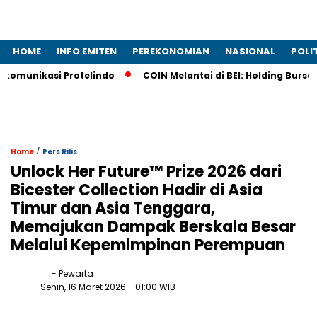
HOME
INFO EMITEN
PEREKONOMIAN
NASIONAL
POLI
ikasi Protelindo
COIN Melantai di BEI: Holding Bursa Krip
/
Home
Pers Rilis
Unlock Her Future™ Prize 2026 dari
Bicester Collection Hadir di Asia
Timur dan Asia Tenggara,
Memajukan Dampak Berskala Besar
Melalui Kepemimpinan Perempuan
- Pewarta
Senin, 16 Maret 2026
- 01:00 WIB