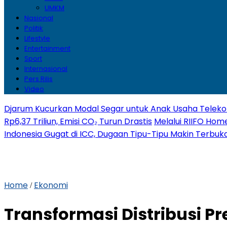
UMKM
Nasional
Politik
Lifestyle
Entertainment
Sport
Internasional
Pers Rilis
Video
Djarum Kucurkan Modal Segar untuk Anak Usaha Telekom
Rp6,37 Triliun, Emisi CO₂ Turun Drastis
Melalui RIIFO Home
Indonesia Gugat di ICC, Dugaan Tipu-Tipu Makin Terbuk
Home
Ekonomi
/
Transformasi Distribusi P