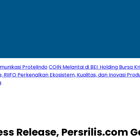
unikasi Protelindo
COIN Melantai di BEI: Holding Bursa 
, RIIFO Perkenalkan Ekosistem, Kualitas, dan Inovasi Produ
a
ress Release, Persrilis.co