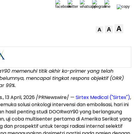
A
A
A
Y90 memenuhi titik akhir ko-primer yang telah
belumnya, mencapai tingkat respons objektif (ORR)
ar 99%.
s.
,
13 April, 2026
/PRNewswire/ —
Sirtex Medical ("Sirtex")
,
muka solusi onkologi intervensi dan embolisasi, hari ini
hasil penting studi DOORwaY90 yang berlangsung
an, uji coba multisenter pertama di Amerika Serikat yang
 dan prospektif untuk terapi radiasi internal selektif
ang menggunakan dosimetri partisi pada pasien dengan