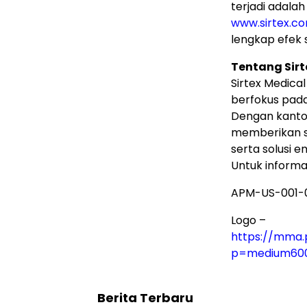
terjadi adalah
www.sirtex.c
lengkap efek 
Tentang Sirt
Sirtex Medica
berfokus pada
Dengan kantor 
memberikan sol
serta solusi e
Untuk informas
APM-US-001-
Logo –
https://mma.
p=medium60
Berita Terbaru