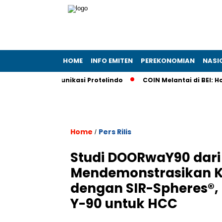
HOME
INFO EMITEN
PEREKONOMIAN
NASI
ha Telekomunikasi Protelindo
COIN Melantai di BEI: Holdin
Home
Pers Rilis
/
Studi DOORwaY90 dari 
Mendemonstrasikan Ko
dengan SIR-Spheres®,
Y-90 untuk HCC