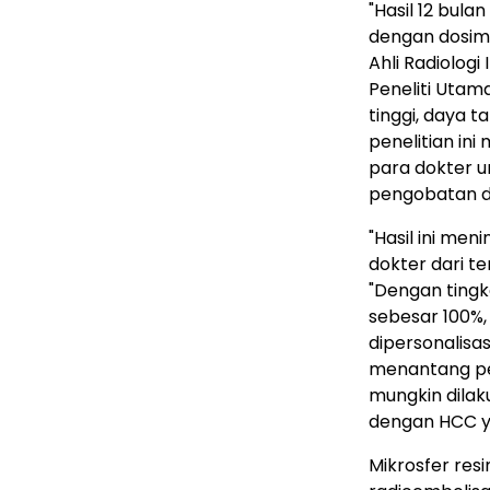
"Hasil 12 bula
dengan dosime
Ahli Radiolog
Peneliti Utam
tinggi, daya t
penelitian in
para dokter u
pengobatan def
"Hasil ini me
dokter dari te
"Dengan tingk
sebesar 100%
dipersonalisa
menantang pe
mungkin dilak
dengan HCC ya
Mikrosfer res