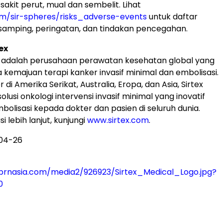
 sakit perut, mual dan sembelit. Lihat
om/sir-spheres/risks_adverse-events
untuk daftar
samping, peringatan, dan tindakan pencegahan.
ex
l adalah perusahaan perawatan kesehatan global yang
 kemajuan terapi kanker invasif minimal dan embolisasi.
di Amerika Serikat, Australia, Eropa, dan Asia, Sirtex
usi onkologi intervensi invasif minimal yang inovatif
mbolisasi kepada dokter dan pasien di seluruh dunia.
i lebih lanjut, kunjungi
www.sirtex.com
.
04-26
prnasia.com/media2/926923/Sirtex_Medical_Logo.jpg?
0