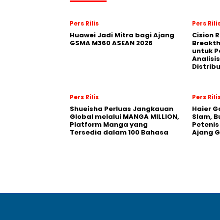
Pers Rilis
Pers Rili
Huawei Jadi Mitra bagi Ajang
Cision 
GSMA M360 ASEAN 2026
Breakt
untuk 
Analisis
Distrib
Pers Rilis
Pers Rili
Shueisha Perluas Jangkauan
Haier G
Global melalui MANGA MILLION,
Slam, B
Platform Manga yang
Petenis
Tersedia dalam 100 Bahasa
Ajang 