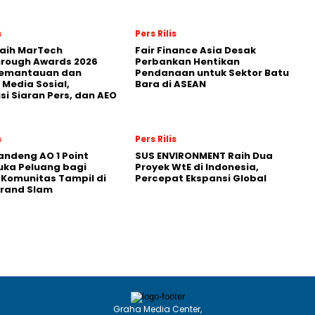
s
Pers Rilis
Raih MarTech
Fair Finance Asia Desak
hrough Awards 2026
Perbankan Hentikan
Pemantauan dan
Pendanaan untuk Sektor Batu
 Media Sosial,
Bara di ASEAN
usi Siaran Pers, dan AEO
s
Pers Rilis
andeng AO 1 Point
SUS ENVIRONMENT Raih Dua
uka Peluang bagi
Proyek WtE di Indonesia,
 Komunitas Tampil di
Percepat Ekspansi Global
Grand Slam
Graha Media Center,