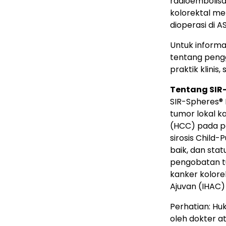
radioembolisa
kolorektal me
dioperasi di AS
Untuk informa
tentang pengg
praktik klinis,
Tentang SIR
SIR-Spheres
®
tumor lokal k
(HCC) pada pa
sirosis Child
baik, dan stat
pengobatan tu
kanker kolore
Ajuvan (IHAC) 
Perhatian: Hu
oleh dokter a