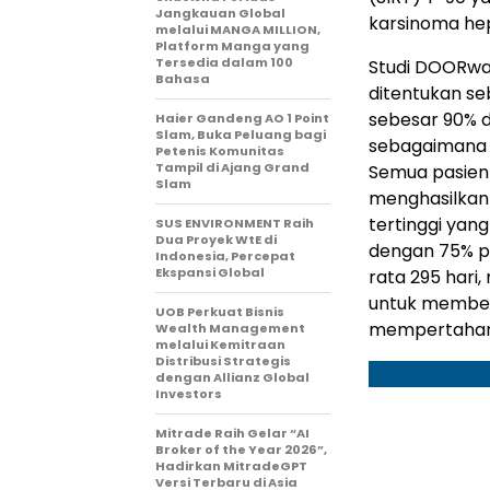
Jangkauan Global
karsinoma hep
melalui MANGA MILLION,
Platform Manga yang
Tersedia dalam 100
Studi DOORwaY
Bahasa
ditentukan se
sebesar 90% d
Haier Gandeng AO 1 Point
Slam, Buka Peluang bagi
sebagaimana d
Petenis Komunitas
Tampil di Ajang Grand
Semua pasien
Slam
menghasilkan 
tertinggi yan
SUS ENVIRONMENT Raih
Dua Proyek WtE di
dengan 75% pa
Indonesia, Percepat
Ekspansi Global
rata 295 hari
untuk member
UOB Perkuat Bisnis
mempertahank
Wealth Management
melalui Kemitraan
Distribusi Strategis
dengan Allianz Global
Investors
Mitrade Raih Gelar “AI
Broker of the Year 2026”,
Hadirkan MitradeGPT
Versi Terbaru di Asia