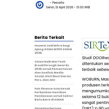
- Pewarta
Senin, 13 April 2026
- 13:00 WIB
Berita Terkait
Huawei Jadi Mitra bagi
Ajang GSMA M360 ASEAN
2026
Studi DOORwa
Cision Raih MarTech
ditentukan se
Breakthrough Awards
terbaik sebes
2026 untuk Pemantauan
dan Analisis Media
Sosial, Distribusi Siaran
WOBURN, Mas
Pers, dan AEO
produsen terke
Fair Finance Asia Desak
mengumumkan 
Perbankan Hentikan
Pendanaan untuk Sektor
selama 12 bul
Batu Bara di ASEAN
sangat penting
(SIRT) Y-90 y
Shueisha Perluas