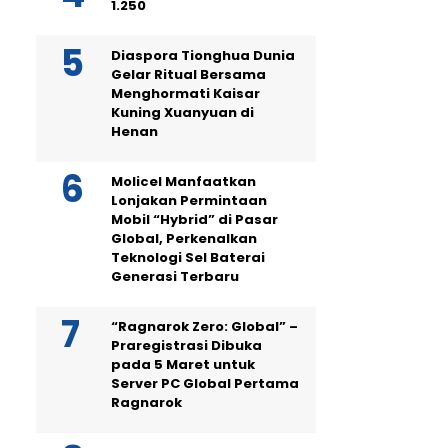
1.250
Diaspora Tionghua Dunia
Gelar Ritual Bersama
Menghormati Kaisar
Kuning Xuanyuan di
Henan
Molicel Manfaatkan
Lonjakan Permintaan
Mobil “Hybrid” di Pasar
Global, Perkenalkan
Teknologi Sel Baterai
Generasi Terbaru
“Ragnarok Zero: Global” –
Praregistrasi Dibuka
pada 5 Maret untuk
Server PC Global Pertama
Ragnarok