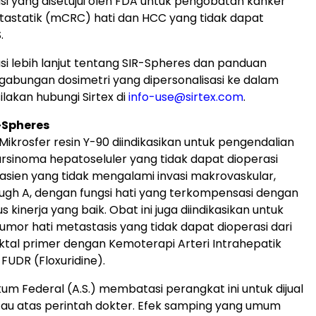
si yang disetujui oleh FDA untuk pengobatan kanker
tastatik (mCRC) hati dan HCC yang tidak dapat
.
si lebih lanjut tentang SIR-Spheres dan panduan
abungan dosimetri yang dipersonalisasi ke dalam
 silakan hubungi Sirtex di
info-use@sirtex.com
.
-Spheres
Mikrosfer resin Y-90 diindikasikan untuk pengendalian
arsinoma hepatoseluler yang tidak dapat dioperasi
sien yang tidak mengalami invasi makrovaskular,
-Pugh A, dengan fungsi hati yang terkompensasi dengan
us kinerja yang baik. Obat ini juga diindikasikan untuk
mor hati metastasis yang tidak dapat dioperasi dari
ktal primer dengan Kemoterapi Arteri Intrahepatik
FUDR (Floxuridine).
kum Federal (A.S.) membatasi perangkat ini untuk dijual
tau atas perintah dokter. Efek samping yang umum