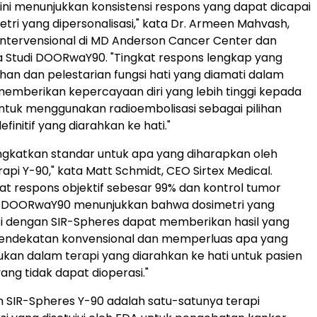
n ini menunjukkan konsistensi respons yang dapat dicapai
tri yang dipersonalisasi," kata Dr. Armeen Mahvash,
i Intervensional di MD Anderson Cancer Center dan
a Studi DOORwaY90. "Tingkat respons lengkap yang
ahan dan pelestarian fungsi hati yang diamati dalam
i memberikan kepercayaan diri yang lebih tinggi kepada
ntuk menggunakan radioembolisasi sebagai pilihan
initif yang diarahkan ke hati."
ningkatkan standar untuk apa yang diharapkan oleh
rapi Y-90," kata Matt Schmidt, CEO Sirtex Medical.
at respons objektif sebesar 99% dan kontrol tumor
, DOORwaY90 menunjukkan bahwa dosimetri yang
si dengan SIR-Spheres dapat memberikan hasil yang
ndekatan konvensional dan memperluas apa yang
ukan dalam terapi yang diarahkan ke hati untuk pasien
ng tidak dapat dioperasi."
in SIR-Spheres Y-90 adalah satu-satunya terapi