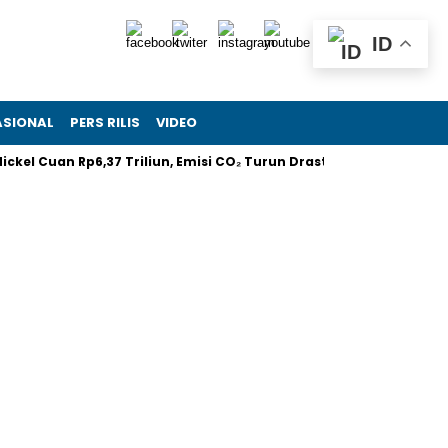
ID
ASIONAL
PERS RILIS
VIDEO
 Cuan Rp6,37 Triliun, Emisi CO₂ Turun Drastis
Melalui RIIFO H