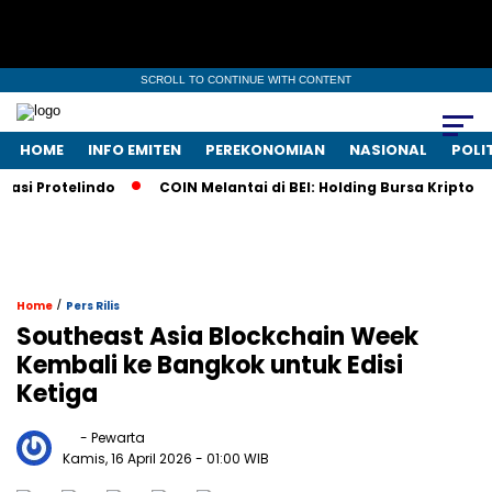
SCROLL TO CONTINUE WITH CONTENT
HOME
INFO EMITEN
PEREKONOMIAN
NASIONAL
POLI
 Protelindo
COIN Melantai di BEI: Holding Bursa Kripto Nas
/
Home
Pers Rilis
Southeast Asia Blockchain Week
Kembali ke Bangkok untuk Edisi
Ketiga
- Pewarta
Kamis, 16 April 2026
- 01:00 WIB