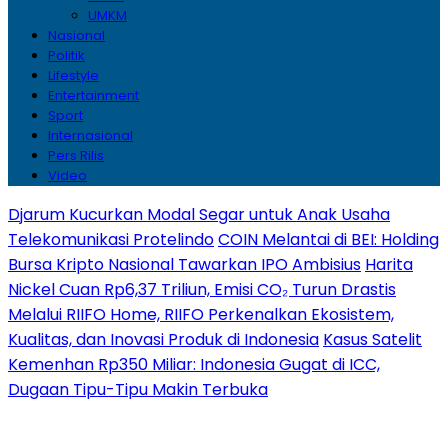
UMKM
Nasional
Politik
Lifestyle
Entertainment
Sport
Internasional
Pers Rilis
Video
Djarum Kucurkan Modal Segar untuk Anak Usaha
Telekomunikasi Protelindo
COIN Melantai di BEI: Holding
Bursa Kripto Nasional Tawarkan IPO Ambisius
Harita
Nickel Cuan Rp6,37 Triliun, Emisi CO₂ Turun Drastis
Melalui RIIFO Home, RIIFO Perkenalkan Ekosistem,
Kualitas, dan Inovasi Produk di Indonesia
Kasus Satelit
Kemenhan Rp350 Miliar: Indonesia Gugat di ICC,
Dugaan Tipu-Tipu Makin Terbuka