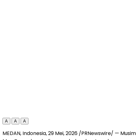
A
A
A
MEDAN, Indonesia
,
29 Mei, 2026
/PRNewswire/ — Musim