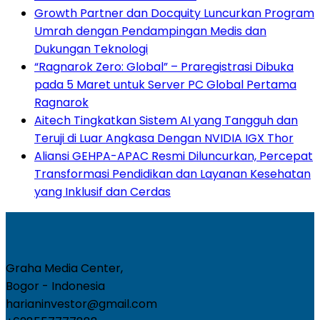
Growth Partner dan Docquity Luncurkan Program
Umrah dengan Pendampingan Medis dan
Dukungan Teknologi
“Ragnarok Zero: Global” – Praregistrasi Dibuka
pada 5 Maret untuk Server PC Global Pertama
Ragnarok
Aitech Tingkatkan Sistem AI yang Tangguh dan
Teruji di Luar Angkasa Dengan NVIDIA IGX Thor
Aliansi GEHPA-APAC Resmi Diluncurkan, Percepat
Transformasi Pendidikan dan Layanan Kesehatan
yang Inklusif dan Cerdas
Graha Media Center,
Bogor - Indonesia
harianinvestor@gmail.com