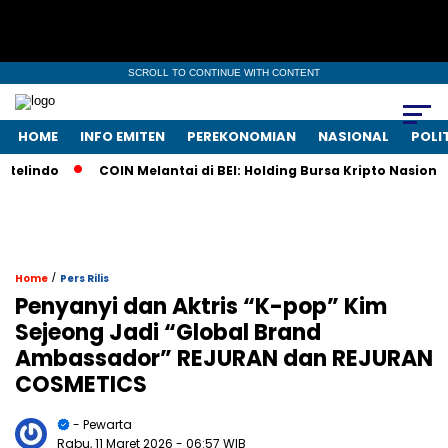
SCROLL TO CONTINUE WITH CONTENT
HOME
INFO EMITEN
PEREKONOMIAN
NASIONAL
POLI
lindo
COIN Melantai di BEI: Holding Bursa Kripto Nasional 
/
Home
Pers Rilis
Penyanyi dan Aktris “K-pop” Kim
Sejeong Jadi “Global Brand
Ambassador” REJURAN dan REJURAN
COSMETICS
- Pewarta
Rabu, 11 Maret 2026
- 06:57 WIB