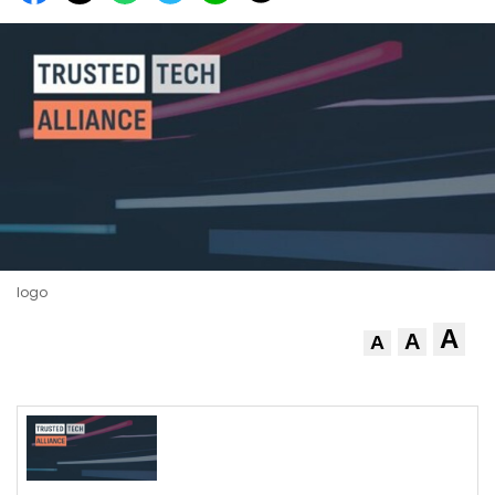
logo
A
A
A