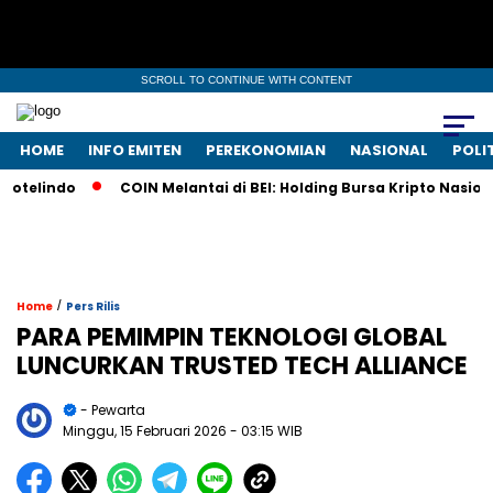
SCROLL TO CONTINUE WITH CONTENT
HOME
INFO EMITEN
PEREKONOMIAN
NASIONAL
POLI
ndo
COIN Melantai di BEI: Holding Bursa Kripto Nasional Taw
/
Home
Pers Rilis
PARA PEMIMPIN TEKNOLOGI GLOBAL
LUNCURKAN TRUSTED TECH ALLIANCE
- Pewarta
Minggu, 15 Februari 2026
- 03:15 WIB