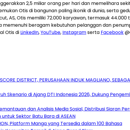
nggerakkan 2,5 miliar orang per hari dan memelihara sekitar
emukan Otis di bangunan paling ikonik di dunia, serta ged
cut, AS, Otis memiliki 72.000 karyawan, termasuk 44.0
memenuhi beragam kebutuhan pelanggan dan penumpang 
l Otis di
LinkedIn
,
YouTube
,
Instagram
serta
Facebook
@O
RSCORE DISTRICT, PERUSAHAAN INDUK MAGLIANO, SEBA
uh Skenario di Ajang DTI Indonesia 2026, Dukung Pengem
antauan dan Analisis Media Sosial, Distribusi Siaran Per
 untuk Sektor Batu Bara di ASEAN
ION, Platform Manga yang Tersedia dalam 100 Bahasa