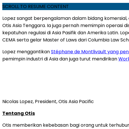
SCROLL TO RESUME CONTENT
Lopez sangat berpengalaman dalam bidang komersial, op
Otis Asia Tenggara. Ia juga pernah
memimpin operasi dist
kepatuhan regulasi di Asia Pasifik dan Amerika Latin. L
CEMA serta gelar Master of Laws dari Columbia Law Sch
Lopez menggantikan
Stéphane de Montlivault yang pens
pemimpin industri di Asia dan juga turut mendirikan
Work
Nicolas Lopez, President, Otis Asia Pacific
Tentang Otis
Otis memberikan kebebasan bagi
orang
untuk terhubun