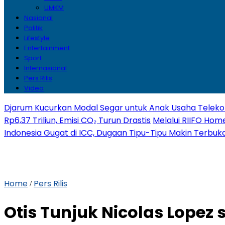
UMKM
Nasional
Politik
Lifestyle
Entertainment
Sport
Internasional
Pers Rilis
Video
Djarum Kucurkan Modal Segar untuk Anak Usaha Telekom
Rp6,37 Triliun, Emisi CO₂ Turun Drastis
Melalui RIIFO Home
Indonesia Gugat di ICC, Dugaan Tipu-Tipu Makin Terbuk
Home
Pers Rilis
/
Otis Tunjuk Nicolas Lopez s