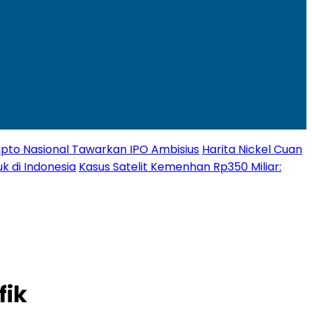
Kripto Nasional Tawarkan IPO Ambisius
Harita Nickel Cuan
k di Indonesia
Kasus Satelit Kemenhan Rp350 Miliar:
fik