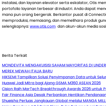
instalasi, dan layanan elevator serta eskalator, Otis me
portofolio layanan terbesar di industri. Anda dapat men
mana pun orang bergerak. Berkantor pusat di Connecti
memproduksi, memasang, dan memelihara produk guna 
selengkapnya:
www.otis.com
dan akun-akun media sosia
Berita Terkait
MONDEVITA MENGAKUISISI SAHAM MAYORITAS DI UNDE
MEREK MEWAH ITALIA BARU
HIKSEMI Tampilkan Solusi Penyimpanan Data untuk Selur
Huawei Jadi Mitra bagi Ajang GSMA M360 ASEAN 2026
Cision Raih MarTech Breakthrough Awards 2026 untuk Pem
Fair Finance Asia Desak Perbankan Hentikan Pendanaan
Shueisha Perluas Jangkauan Global melalui MANGA MILL