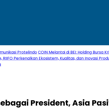
unikasi Protelindo
COIN Melantai di BEI: Holding Bursa 
, RIIFO Perkenalkan Ekosistem, Kualitas, dan Inovasi Produ
a
ebagai President, Asia Pasi