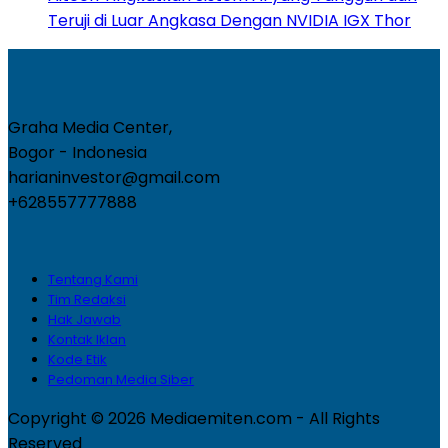
Teruji di Luar Angkasa Dengan NVIDIA IGX Thor
Graha Media Center,
Bogor - Indonesia
harianinvestor@gmail.com
+628557777888
Tentang Kami
Tim Redaksi
Hak Jawab
Kontak Iklan
Kode Etik
Pedoman Media Siber
Copyright © 2026 Mediaemiten.com - All Rights
Reserved