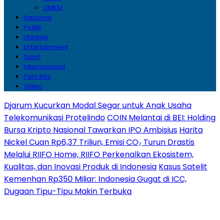
UMKM
Nasional
Politik
Lifestyle
Entertainment
Sport
Internasional
Pers Rilis
Video
Djarum Kucurkan Modal Segar untuk Anak Usaha
Telekomunikasi Protelindo
COIN Melantai di BEI: Holding
Bursa Kripto Nasional Tawarkan IPO Ambisius
Harita
Nickel Cuan Rp6,37 Triliun, Emisi CO₂ Turun Drastis
Melalui RIIFO Home, RIIFO Perkenalkan Ekosistem,
Kualitas, dan Inovasi Produk di Indonesia
Kasus Satelit
Kemenhan Rp350 Miliar: Indonesia Gugat di ICC,
Dugaan Tipu-Tipu Makin Terbuka