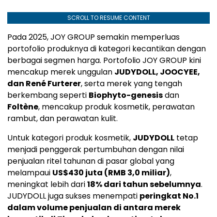
SCROLL TO RESUME CONTENT
Pada 2025, JOY GROUP semakin memperluas
portofolio produknya di kategori kecantikan dengan
berbagai segmen harga. Portofolio JOY GROUP kini
mencakup merek unggulan
JUDYDOLL, JOOCYEE,
dan René Furterer
, serta merek yang tengah
berkembang seperti
Biophyto-genesis
dan
Foltène
, mencakup produk kosmetik, perawatan
rambut, dan perawatan kulit.
Untuk kategori produk kosmetik,
JUDYDOLL
tetap
menjadi penggerak pertumbuhan dengan nilai
penjualan ritel tahunan di pasar global yang
melampaui
US$430 juta (RMB 3,0 miliar)
,
meningkat lebih dari
18% dari tahun sebelumnya
.
JUDYDOLL juga sukses menempati
peringkat No.1
dalam volume penjualan di antara merek