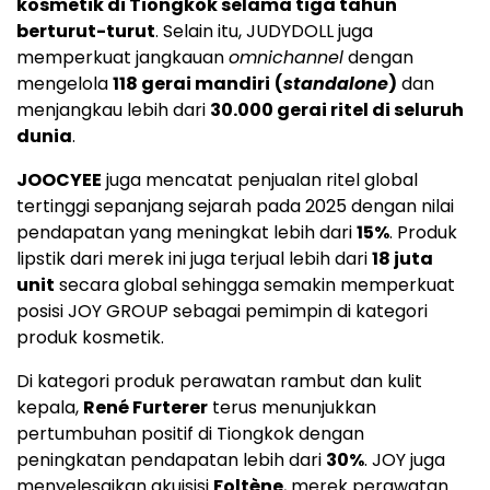
kosmetik di Tiongkok selama tiga tahun
berturut-turut
. Selain itu, JUDYDOLL juga
memperkuat jangkauan
omnichannel
dengan
mengelola
118 gerai mandiri
(
standalone
)
dan
menjangkau lebih dari
30.000 gerai ritel di seluruh
dunia
.
JOOCYEE
juga mencatat penjualan ritel global
tertinggi sepanjang sejarah pada 2025 dengan nilai
pendapatan yang meningkat lebih dari
15%
. Produk
lipstik dari merek ini juga terjual lebih dari
18 juta
unit
secara global sehingga semakin memperkuat
posisi JOY GROUP sebagai pemimpin di kategori
produk kosmetik.
Di kategori produk perawatan rambut dan kulit
kepala,
René Furterer
terus menunjukkan
pertumbuhan positif di Tiongkok dengan
peningkatan pendapatan lebih dari
30%
. JOY juga
menyelesaikan akuisisi
Foltène
, merek perawatan