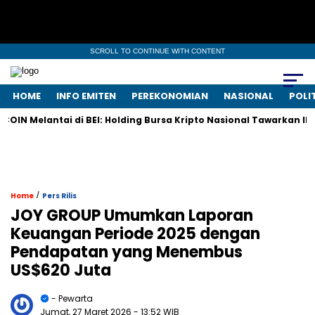
SCROLL TO CONTINUE WITH CONTENT
HOME
INFO EMITEN
PEREKONOMIAN
NASIONAL
POLI
N Melantai di BEI: Holding Bursa Kripto Nasional Tawarkan IPO Am
/
Home
Pers Rilis
JOY GROUP Umumkan Laporan
Keuangan Periode 2025 dengan
Pendapatan yang Menembus
US$620 Juta
- Pewarta
Jumat, 27 Maret 2026
- 13:52 WIB