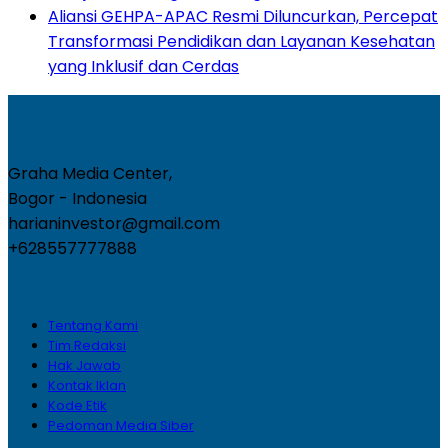
Aliansi GEHPA-APAC Resmi Diluncurkan, Percepat
Transformasi Pendidikan dan Layanan Kesehatan
yang Inklusif dan Cerdas
Graha Media Center,
Bogor - Indonesia
harianinvestor@gmail.com
+628557777888
Tentang Kami
Tim Redaksi
Hak Jawab
Kontak Iklan
Kode Etik
Pedoman Media Siber