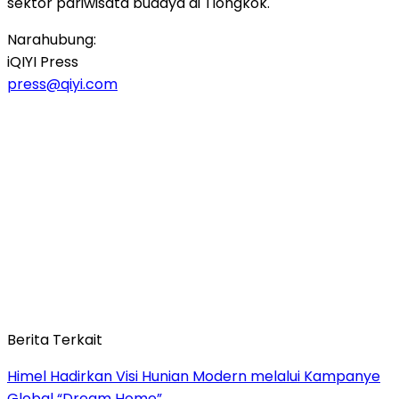
sektor pariwisata budaya di Tiongkok.
Narahubung:
iQIYI Press
press@qiyi.com
Berita Terkait
Himel Hadirkan Visi Hunian Modern melalui Kampanye
Global “Dream Home”