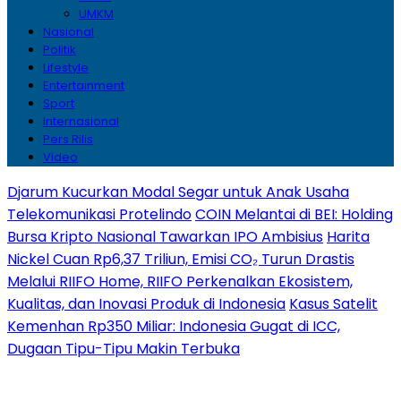
UMKM
Nasional
Politik
Lifestyle
Entertainment
Sport
Internasional
Pers Rilis
Video
Djarum Kucurkan Modal Segar untuk Anak Usaha
Telekomunikasi Protelindo
COIN Melantai di BEI: Holding
Bursa Kripto Nasional Tawarkan IPO Ambisius
Harita
Nickel Cuan Rp6,37 Triliun, Emisi CO₂ Turun Drastis
Melalui RIIFO Home, RIIFO Perkenalkan Ekosistem,
Kualitas, dan Inovasi Produk di Indonesia
Kasus Satelit
Kemenhan Rp350 Miliar: Indonesia Gugat di ICC,
Dugaan Tipu-Tipu Makin Terbuka