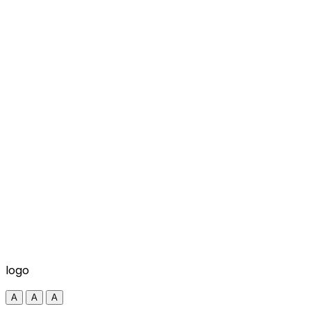
logo
A
A
A