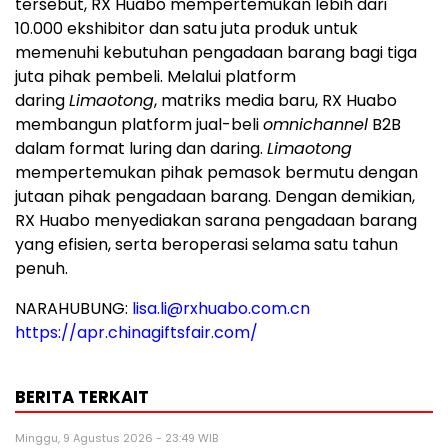
tersebut, RX Huabo mempertemukan lebih dari
10.000 ekshibitor dan satu juta produk untuk
memenuhi kebutuhan pengadaan barang bagi tiga
juta pihak pembeli. Melalui platform
daring
Limaotong
, matriks media baru, RX Huabo
membangun platform jual-beli
omnichannel
B2B
dalam format luring dan daring.
Limaotong
mempertemukan pihak pemasok bermutu dengan
jutaan pihak pengadaan barang. Dengan demikian,
RX Huabo menyediakan sarana pengadaan barang
yang efisien, serta beroperasi selama satu tahun
penuh.
NARAHUBUNG:
lisa.li@rxhuabo.com.cn
https://apr.chinagiftsfair.com/
BERITA TERKAIT
Minggu, 9 Agustus 2026 - 23:49 WIB