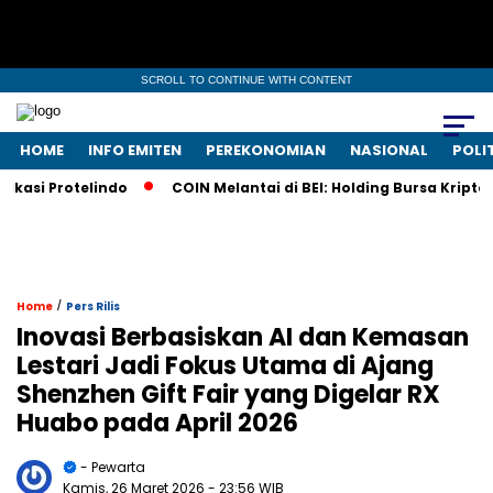
SCROLL TO CONTINUE WITH CONTENT
HOME
INFO EMITEN
PEREKONOMIAN
NASIONAL
POLI
si Protelindo
COIN Melantai di BEI: Holding Bursa Kripto N
/
Home
Pers Rilis
Inovasi Berbasiskan AI dan Kemasan
Lestari Jadi Fokus Utama di Ajang
Shenzhen Gift Fair yang Digelar RX
Huabo pada April 2026
- Pewarta
Kamis, 26 Maret 2026
- 23:56 WIB