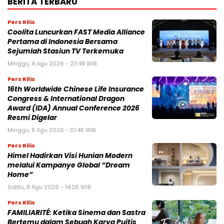
BERITA TERBARU
Pers Rilis
Coolita Luncurkan FAST Media Alliance
Pertama di Indonesia Bersama
Sejumlah Stasiun TV Terkemuka
Minggu, 9 Agu 2026 - 23:49 WIB
Pers Rilis
16th Worldwide Chinese Life Insurance
Congress & International Dragon
Award (IDA) Annual Conference 2026
Resmi Digelar
Minggu, 9 Agu 2026 - 01:45 WIB
Pers Rilis
Himel Hadirkan Visi Hunian Modern
melalui Kampanye Global “Dream
Home”
Sabtu, 8 Agu 2026 - 14:26 WIB
Pers Rilis
FAMILIARITÉ: Ketika Sinema dan Sastra
Bertemu dalam Sebuah Karya Puitis