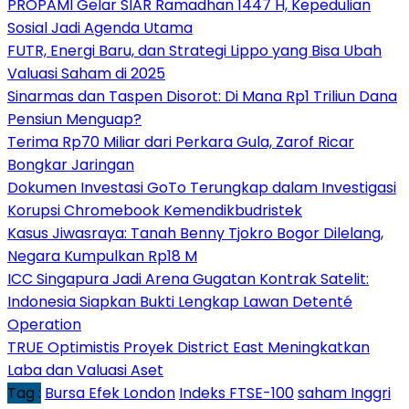
PROPAMI Gelar SIAR Ramadhan 1447 H, Kepedulian
Sosial Jadi Agenda Utama
FUTR, Energi Baru, dan Strategi Lippo yang Bisa Ubah
Valuasi Saham di 2025
Sinarmas dan Taspen Disorot: Di Mana Rp1 Triliun Dana
Pensiun Menguap?
Terima Rp70 Miliar dari Perkara Gula, Zarof Ricar
Bongkar Jaringan
Dokumen Investasi GoTo Terungkap dalam Investigasi
Korupsi Chromebook Kemendikbudristek
Kasus Jiwasraya: Tanah Benny Tjokro Bogor Dilelang,
Negara Kumpulkan Rp18 M
ICC Singapura Jadi Arena Gugatan Kontrak Satelit:
Indonesia Siapkan Bukti Lengkap Lawan Detenté
Operation
TRUE Optimistis Proyek District East Meningkatkan
Laba dan Valuasi Aset
Tag :
Bursa Efek London
Indeks FTSE-100
saham Inggri