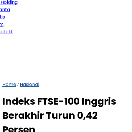
lding
a
it
Home
Nasional
/
Indeks FTSE-100 Inggris
Berakhir Turun 0,42
Persen