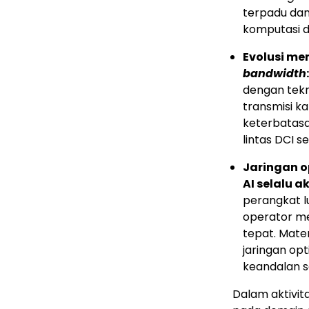
terpadu da
komputasi da
Evolusi me
bandwidth
dengan tekn
transmisi k
keterbatas
lintas DCI s
Jaringan 
AI selalu ak
perangkat l
operator men
tepat. Materi
jaringan o
keandalan sa
Dalam aktivit