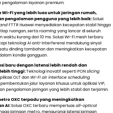
 pengalaman layanan premium:
Wi-Fi yang lebih luas untuk jaringan rumah,
n pengalaman pengguna yang lebih baik:
Solusi
band
FTTR Huawei menyediakan kecepatan stabil hingga
etiap ruangan, serta
roaming
yang lancar di seluruh
 waktu kurang dari 10 ms. Solusi Wi-Fi
mesh
terbaru
api teknologi AI anti-interferensi mendukung sinyal
atu dinding tambahan dan meningkatkan kecepatan
dalam kondisi gangguan.
si baru dengan latensi lebih rendah dan
lebih tinggi:
Teknologi inovatif seperti PON
slicing
plikasi OLT dan
Wi-Fi air interface scheduling
embentukan jalur layanan khusus untuk aplikasi VIP,
n pengalaman jaringan yang lebih stabil dan terjamin.
metro OXC terpadu yang meningkatkan
n AI:
Solusi OXC terbaru memperluas
all-optical
ngga jaringan metro, mengurangi latensi jaringan