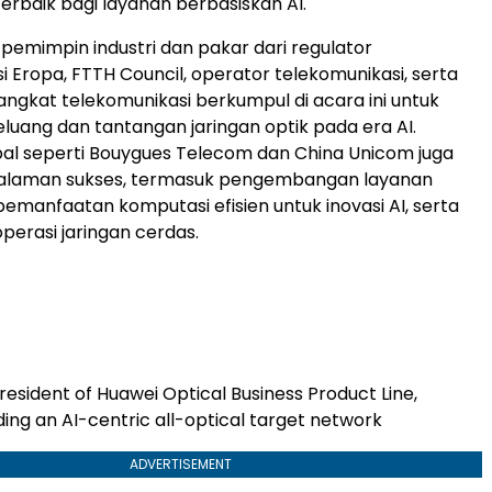
rbaik bagi layanan berbasiskan AI.
 pemimpin industri dan pakar dari regulator
i Eropa, FTTH Council, operator telekomunikasi, serta
ngkat telekomunikasi berkumpul di acara ini untuk
ang dan tantangan jaringan optik pada era AI.
al seperti Bouygues Telecom dan China Unicom juga
alaman sukses, termasuk pengembangan layanan
 pemanfaatan komputasi efisien untuk inovasi AI, serta
perasi jaringan cerdas.
President of Huawei Optical Business Product Line,
ing an AI-centric all-optical target network
ADVERTISEMENT