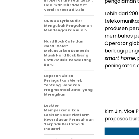
pengalaman te
Broker of the Year 2026”,
Hadirkan MitradeGPT
Versi Terbaru di Asia
Lebih dari 200
telekomunikas
UNISOC Lyric Audio:
Mengubah Pengalaman
produsen pera
Mendengarkan Audio
membahas pelu
Hard Rock Cafe dan
Operator glob
Coca-Cola®
berbagi peng
Meluncurkan Kompetisi
Musik Hard Rock Rising
smart home
,
untuk Musisi Pendatang
Baru
peningkatan o
Laporan Cision
Peringatkan Merek
tentang ‘Jebakan
Fragmentasi Data’ yang
Merugikan
Lockton
Memperkenalkan
Kim Jin, Vice 
Lockton SAGE: Platform
proposes build
Kecerdasan Perusahaan
Terpadu Pertama di
Industri