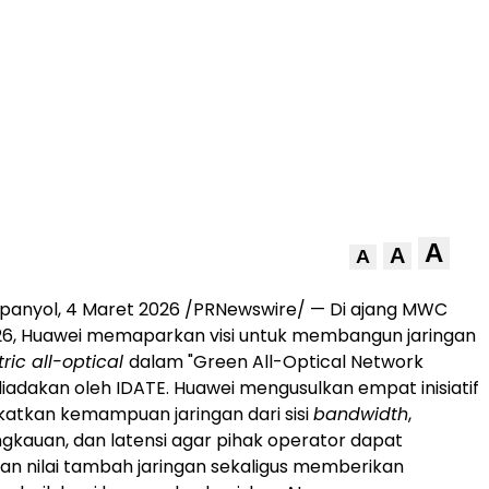
A
A
A
panyol, 4 Maret 2026 /PRNewswire/ — Di ajang MWC
26, Huawei memaparkan visi untuk membangun jaringan
ric all-optical
dalam "Green All-Optical Network
iadakan oleh IDATE. Huawei mengusulkan empat inisiatif
atkan kemampuan jaringan dari sisi
bandwidth
,
ngkauan, dan latensi agar pihak operator dapat
n nilai tambah jaringan sekaligus memberikan