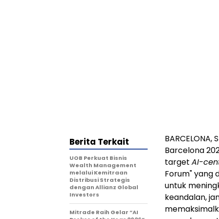
BARCELONA, S
Berita Terkait
Barcelona 20
UOB Perkuat Bisnis
target
AI-cent
Wealth Management
Forum" yang d
melalui Kemitraan
Distribusi Strategis
untuk meningk
dengan Allianz Global
Investors
keandalan, ja
memaksimalka
Mitrade Raih Gelar “AI