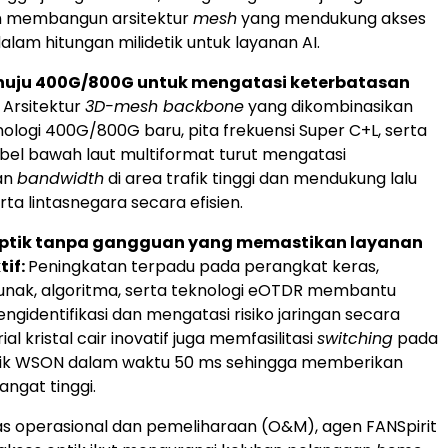
n membangun arsitektur
mesh
yang mendukung akses
lam hitungan milidetik untuk layanan AI.
nuju 400G/800G untuk mengatasi keterbatasan
:
Arsitektur
3D-mesh backbone
yang dikombinasikan
ologi 400G/800G baru, pita frekuensi Super C+L, serta
abel bawah laut multiformat turut mengatasi
an
bandwidth
di area trafik tinggi dan mendukung lalu
erta lintasnegara secara efisien.
optik tanpa gangguan yang memastikan layanan
tif:
Peningkatan terpadu pada perangkat keras,
unak, algoritma, serta teknologi eOTDR membantu
gidentifikasi dan mengatasi risiko jaringan secara
al kristal cair inovatif juga memfasilitasi
switching
pada
ptik WSON dalam waktu 50 ms sehingga memberikan
ngat tinggi.
as operasional dan pemeliharaan (O&M), agen FANSpirit