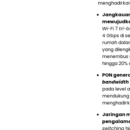
menghadirkan
Jangkauan 
mewujudka
Wi-Fi 7
tri-
4 Gbps di s
rumah dalam
yang dilengk
menembus s
hingga 20% 
PON genera
bandwidth
pada level a
mendukung p
menghadirka
Jaringan 
pengalama
switching
hi