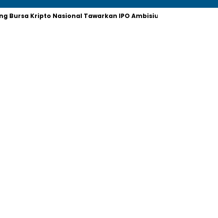
ding Bursa Kripto Nasional Tawarkan IPO Ambisius
Harita Nick