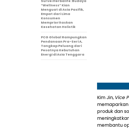
Survei Herbalife: Budaya
“Wellness” Kian
Menguat di Asia Pasifik,
Empat dari Lima
Konsumen
Memprioritaskan
Kesehatan Holistik
PCG Global Rampungkan
Pendanaan Pra-Seri A,
Tangkap Peluang dari
Pesatnya Kebutuhan
Energi di Asia Tenggara
Kim Jin,
Vice P
memaparkan v
produk dan so
meningkatka
membantu ope