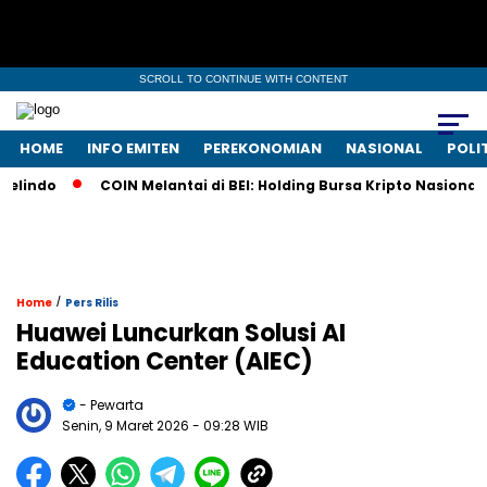
SCROLL TO CONTINUE WITH CONTENT
HOME
INFO EMITEN
PEREKONOMIAN
NASIONAL
POLI
ndo
COIN Melantai di BEI: Holding Bursa Kripto Nasional Ta
/
Home
Pers Rilis
Huawei Luncurkan Solusi AI
Education Center (AIEC)
- Pewarta
Senin, 9 Maret 2026
- 09:28 WIB