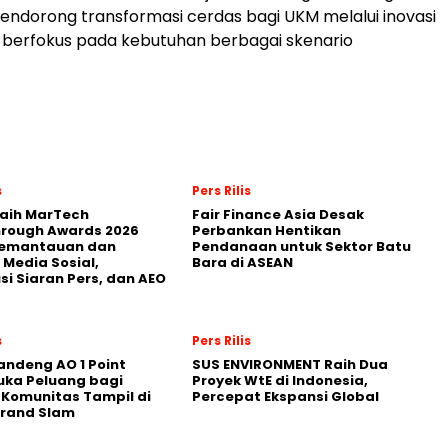
endorong transformasi cerdas bagi UKM melalui inovasi
 berfokus pada kebutuhan berbagai skenario
s
Pers Rilis
Raih MarTech
Fair Finance Asia Desak
hrough Awards 2026
Perbankan Hentikan
Pemantauan dan
Pendanaan untuk Sektor Batu
 Media Sosial,
Bara di ASEAN
usi Siaran Pers, dan AEO
s
Pers Rilis
andeng AO 1 Point
SUS ENVIRONMENT Raih Dua
uka Peluang bagi
Proyek WtE di Indonesia,
 Komunitas Tampil di
Percepat Ekspansi Global
Grand Slam