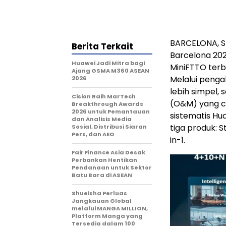
BARCELONA, S
Berita Terkait
Barcelona 202
Huawei Jadi Mitra bagi
MiniFTTO terb
Ajang GSMA M360 ASEAN
Melalui penga
2026
lebih simpel,
Cision Raih MarTech
(O&M) yang ce
Breakthrough Awards
2026 untuk Pemantauan
sistematis Hu
dan Analisis Media
tiga produk: 
Sosial, Distribusi Siaran
Pers, dan AEO
in-1.
Fair Finance Asia Desak
Perbankan Hentikan
Pendanaan untuk Sektor
Batu Bara di ASEAN
Shueisha Perluas
Jangkauan Global
melalui MANGA MILLION,
Platform Manga yang
Tersedia dalam 100