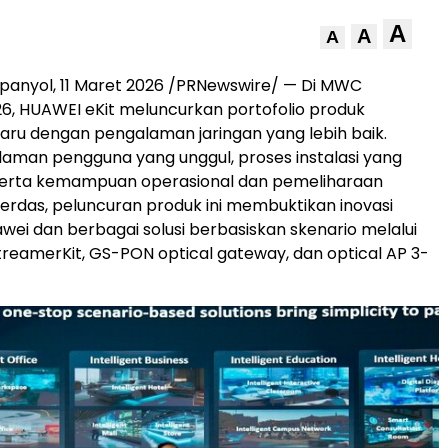
A
A
A
panyol, 11 Maret 2026 /PRNewswire/ — Di MWC
6, HUAWEI eKit meluncurkan portofolio produk
aru dengan pengalaman jaringan yang lebih baik.
laman pengguna yang unggul, proses instalasi yang
 serta kemampuan operasional dan pemeliharaan
rdas, peluncuran produk ini membuktikan inovasi
awei dan berbagai solusi berbasiskan skenario melalui
StreamerKit, GS-PON optical gateway, dan optical AP 3-