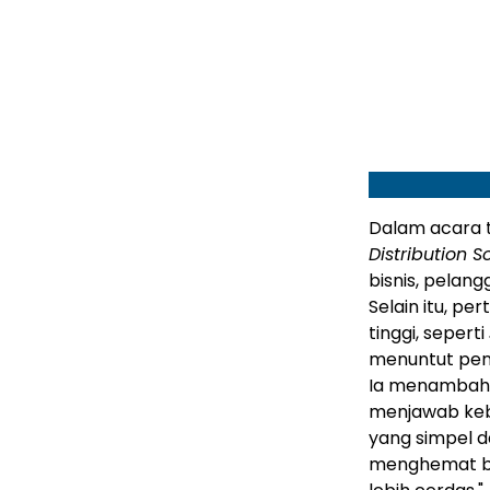
Dalam acara t
Distribution S
bisnis, pelan
Selain itu, p
tinggi, seperti
menuntut pen
Ia menambahka
menjawab keb
yang simpel 
menghemat bia