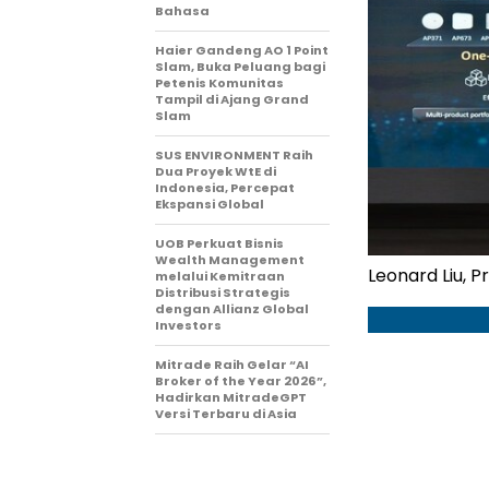
Bahasa
Haier Gandeng AO 1 Point
Slam, Buka Peluang bagi
Petenis Komunitas
Tampil di Ajang Grand
Slam
SUS ENVIRONMENT Raih
Dua Proyek WtE di
Indonesia, Percepat
Ekspansi Global
UOB Perkuat Bisnis
Wealth Management
Leonard Liu, P
melalui Kemitraan
Distribusi Strategis
dengan Allianz Global
Investors
Mitrade Raih Gelar “AI
Broker of the Year 2026”,
Hadirkan MitradeGPT
Versi Terbaru di Asia