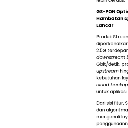
lebih cerdas."
GS-PON Opti
Hambatan
U
Lancar
Produk Strea
diperkenalkan
2.5G terdepan
downstream 
Gbit/detik, p
upstream
hin
kebutuhan la
cloud backup
untuk aplikas
Dari sisi fitu
dan algoritm
mengenali la
penggunaanny