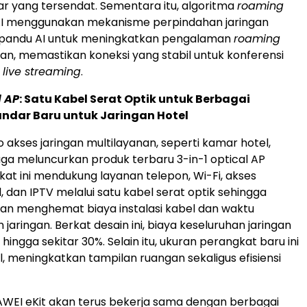
r yang tersendat. Sementara itu, algoritma
roaming
AI menggunakan mekanisme perpindahan jaringan
ipandu AI untuk meningkatkan pengalaman
roaming
n, memastikan koneksi yang stabil untuk konferensi
n
live streaming
.
l AP
: Satu Kabel Serat Optik untuk Berbagai
ndar Baru untuk Jaringan Hotel
 akses jaringan multilayanan, seperti kamar hotel,
uga meluncurkan produk terbaru 3-in-1 optical AP
kat ini mendukung layanan telepon, Wi-Fi, akses
, dan IPTV melalui satu kabel serat optik sehingga
ikan menghemat biaya instalasi kabel dan waktu
aringan. Berkat desain ini, biaya keseluruhan jaringan
hingga sekitar 30%. Selain itu, ukuran perangkat baru ini
l, meningkatkan tampilan ruangan sekaligus efisiensi
WEI eKit akan terus bekerja sama dengan berbagai