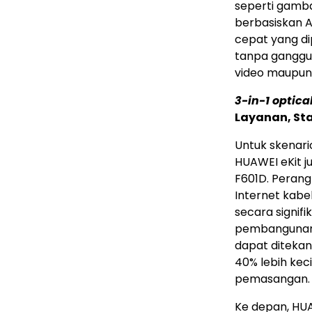
seperti gamba
berbasiskan 
cepat yang d
tanpa ganggua
video maupu
3-in-1 optica
Layanan, Sta
Untuk skenario
HUAWEI eKit j
F601D. Perang
Internet kabel
secara signif
pembangunan j
dapat ditekan 
40% lebih keci
pemasangan.
Ke depan, HUA