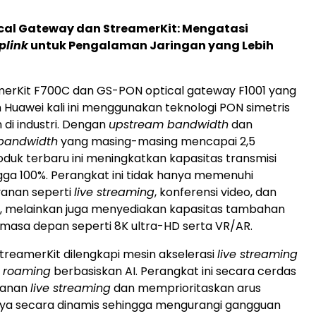
cal Gateway dan StreamerKit: Mengatasi
plink
untuk Pengalaman Jaringan yang Lebih
merKit F700C dan GS-PON optical gateway F1001 yang
 Huawei kali ini menggunakan teknologi PON simetris
 di industri. Dengan
upstream bandwidth
dan
bandwidth
yang masing-masing mencapai 2,5
roduk terbaru ini meningkatkan kapasitas transmisi
gga 100%. Perangkat ini tidak hanya memenuhi
yanan seperti
live streaming
, konferensi video, dan
, melainkan juga menyediakan kapasitas tambahan
i masa depan seperti 8K ultra-HD serta VR/AR.
r, StreamerKit dilengkapi mesin akselerasi
live streaming
a
roaming
berbasiskan AI. Perangkat ini secara cerdas
yanan
live streaming
dan memprioritaskan arus
a secara dinamis sehingga mengurangi gangguan