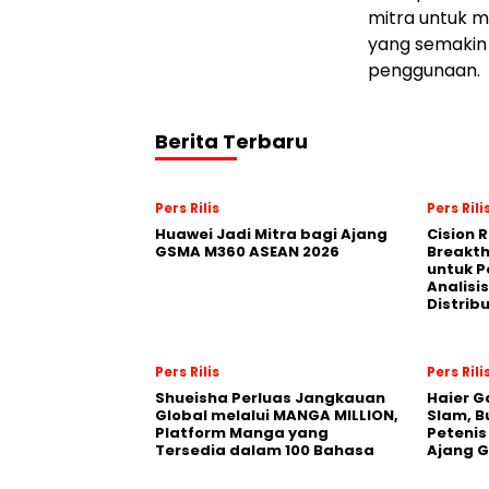
mitra untuk m
yang semakin
penggunaan.
Berita Terbaru
Pers Rilis
Pers Rili
Huawei Jadi Mitra bagi Ajang
Cision 
GSMA M360 ASEAN 2026
Breakt
untuk 
Analisis
Distrib
Pers Rilis
Pers Rili
Shueisha Perluas Jangkauan
Haier G
Global melalui MANGA MILLION,
Slam, B
Platform Manga yang
Petenis
Tersedia dalam 100 Bahasa
Ajang 