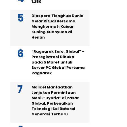
1.250
Diaspora Tionghua Dunia
Gelar Ritual Bersama
Menghormati Kaisar
Kuning Xuanyuan di
Henan
“Ragnarok Zero: Global” –
Praregistrasi Dibuka
pada 5 Maret untuk
Server PC Global Pertama
Ragnarok
Molicel Manfaatkan
Lonjakan Permintaan
Mobil “Hybrid” di Pasar
Global, Perkenalkan
Teknologi Sel Baterai
Generasi Terbaru