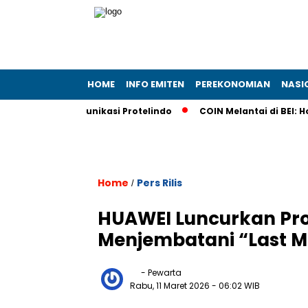
HOME
INFO EMITEN
PEREKONOMIAN
NASI
ha Telekomunikasi Protelindo
COIN Melantai di BEI: Holdi
Home
Pers Rilis
/
HUAWEI Luncurkan Pro
Menjembatani “Last M
- Pewarta
Rabu, 11 Maret 2026
- 06:02 WIB