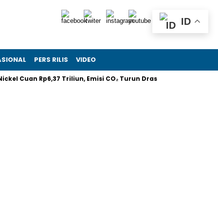
ID
ASIONAL
PERS RILIS
VIDEO
 Cuan Rp6,37 Triliun, Emisi CO₂ Turun Drastis
Melalui RIIFO H