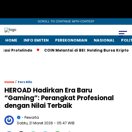
SCROLL TO CONTINUE WITH CONTENT
HOME
INFO EMITEN
PEREKONOMIAN
NASIONAL
POLI
 Protelindo
COIN Melantai di BEI: Holding Bursa Kripto Nas
/
Home
Pers Rilis
HEROAD Hadirkan Era Baru
“Gaming”: Perangkat Profesional
dengan Nilai Terbaik
- Pewarta
Sabtu, 21 Maret 2026
- 05:47 WIB