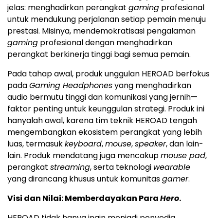
jelas: menghadirkan perangkat
gaming
profesional
untuk mendukung perjalanan setiap pemain menuju
prestasi. Misinya, mendemokratisasi pengalaman
gaming
profesional dengan menghadirkan
perangkat berkinerja tinggi bagi semua pemain.
Pada tahap awal, produk unggulan HEROAD berfokus
pada
Gaming Headphones
yang menghadirkan
audio bermutu tinggi dan komunikasi yang jernih—
faktor penting untuk keunggulan strategi. Produk ini
hanyalah awal, karena tim teknik HEROAD tengah
mengembangkan ekosistem perangkat yang lebih
luas, termasuk
keyboard
,
mouse
,
speaker
, dan lain-
lain. Produk mendatang juga mencakup
mouse pad
,
perangkat
streaming
, serta teknologi
wearable
yang dirancang khusus untuk komunitas
gamer
.
Visi dan Nilai: Memberdayakan Para
Hero
.
HEROAD tidak hanya ingin menjadi penyedia