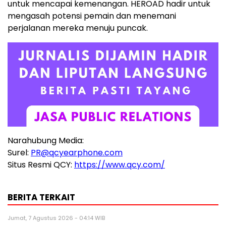
untuk mencapai kemenangan. HEROAD hadir untuk
mengasah potensi pemain dan menemani
perjalanan mereka menuju puncak.
Narahubung Media:
Surel:
PR@qcyearphone.com
Situs Resmi QCY:
https://www.qcy.com/
BERITA TERKAIT
Jumat, 7 Agustus 2026 - 04:14 WIB