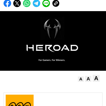
A
A
A