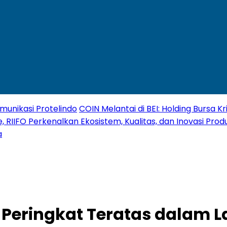
unikasi Protelindo
COIN Melantai di BEI: Holding Bursa 
, RIIFO Perkenalkan Ekosistem, Kualitas, dan Inovasi Produ
a
a Peringkat Teratas dalam 