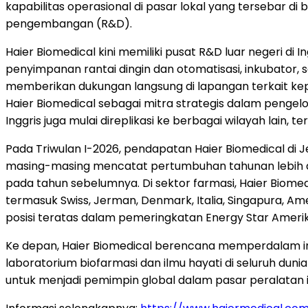
kapabilitas operasional di pasar lokal yang tersebar d
pengembangan (R&D).
Haier Biomedical kini memiliki pusat R&D luar negeri di I
penyimpanan rantai dingin dan otomatisasi, inkubator, 
memberikan dukungan langsung di lapangan terkait ke
Haier Biomedical sebagai mitra strategis dalam pengelo
Inggris juga mulai direplikasi ke berbagai wilayah lain, 
Pada Triwulan I-2026, pendapatan Haier Biomedical di Je
masing-masing mencatat pertumbuhan tahunan lebih dar
pada tahun sebelumnya. Di sektor farmasi, Haier Biome
termasuk Swiss, Jerman, Denmark, Italia, Singapura, Amer
posisi teratas dalam pemeringkatan Energy Star Amerika
Ke depan, Haier Biomedical berencana memperdalam inv
laboratorium biofarmasi dan ilmu hayati di seluruh dunia
untuk menjadi pemimpin global dalam pasar peralatan il