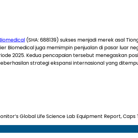
Biomedical
(SHA: 688139) sukses menjadi merek asal Tio
aier Biomedical juga memimpin penjualan di pasar luar neg
iode 2025. Kedua pencapaian tersebut menegaskan posisi
eberhasilan strategi ekspansi internasional yang ditemp
monitor’s Global Life Science Lab Equipment Report, Cap