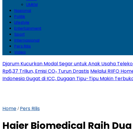
UMKM
Nasional
Politik
Lifestyle
Entertainment
Sport
Internasional
Pers Rilis
Video
Djarum Kucurkan Modal Segar untuk Anak Usaha Telekom
Rp6,37 Triliun, Emisi CO₂ Turun Drastis
Melalui RIIFO Home
Indonesia Gugat di ICC, Dugaan Tipu-Tipu Makin Terbuk
Home
Pers Rilis
/
Haier Biomedical Raih Du