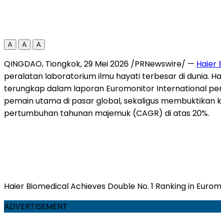
A
A
A
QINGDAO, Tiongkok, 29 Mei 2026 /PRNewswire/ —
Haier 
peralatan laboratorium ilmu hayati terbesar di dunia. H
terungkap dalam laporan Euromonitor International per
pemain utama di pasar global, sekaligus membuktikan k
pertumbuhan tahunan majemuk (CAGR) di atas 20%.
Haier Biomedical Achieves Double No. 1 Ranking in Euro
ADVERTISEMENT