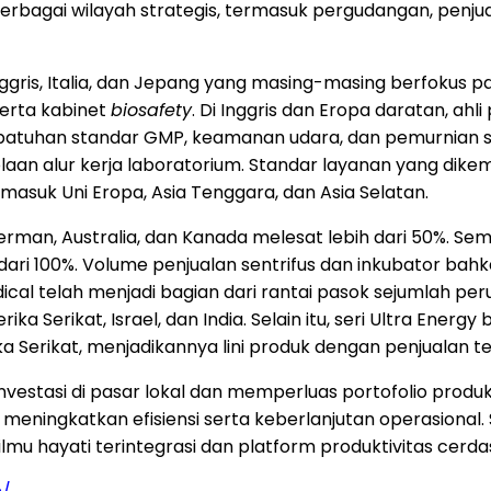
i berbagai wilayah strategis, termasuk pergudangan, penj
nggris, Italia, dan Jepang yang masing-masing berfokus pada
serta kabinet
biosafety
. Di Inggris dan Eropa daratan, ahl
patuhan standar GMP, keamanan udara, dan pemurnian s
laan alur kerja laboratorium. Standar layanan yang dike
termasuk Uni Eropa, Asia Tenggara, dan Asia Selatan.
rman, Australia, dan Kanada melesat lebih dari 50%. Semen
i 100%. Volume penjualan sentrifus dan inkubator bahka
dical telah menjadi bagian dari rantai pasok sejumlah p
ika Serikat, Israel, dan India. Selain itu, seri Ultra Ene
 Serikat, menjadikannya lini produk dengan penjualan te
estasi di pasar lokal dan memperluas portofolio produk
 meningkatkan efisiensi serta keberlanjutan operasional. 
mu hayati terintegrasi dan platform produktivitas cerda