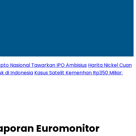
Kripto Nasional Tawarkan IPO Ambisius
Harita Nickel Cuan
k di Indonesia
Kasus Satelit Kemenhan Rp350 Miliar:
Laporan Euromonitor