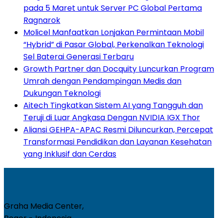
pada 5 Maret untuk Server PC Global Pertama
Ragnarok
Molicel Manfaatkan Lonjakan Permintaan Mobil
“Hybrid” di Pasar Global, Perkenalkan Teknologi
Sel Baterai Generasi Terbaru
Growth Partner dan Docquity Luncurkan Program
Umrah dengan Pendampingan Medis dan
Dukungan Teknologi
Aitech Tingkatkan Sistem AI yang Tangguh dan
Teruji di Luar Angkasa Dengan NVIDIA IGX Thor
Aliansi GEHPA-APAC Resmi Diluncurkan, Percepat
Transformasi Pendidikan dan Layanan Kesehatan
yang Inklusif dan Cerdas
Graha Media Center,