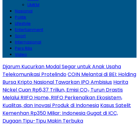
UMKM
Nasional
Politik
Lifestyle
Entertainment
Sport
Internasional
Pers Rilis
Video
Djarum Kucurkan Modal Segar untuk Anak Usaha
Telekomunikasi Protelindo
COIN Melantai di BEI: Holding
Bursa Kripto Nasional Tawarkan IPO Ambisius
Harita
Nickel Cuan Rp6,37 Triliun, Emisi CO₂ Turun Drastis
Melalui RIIFO Home, RIIFO Perkenalkan Ekosistem,
Kualitas, dan Inovasi Produk di Indonesia
Kasus Satelit
Kemenhan Rp350 Miliar: Indonesia Gugat di ICC,
Dugaan Tipu-Tipu Makin Terbuka