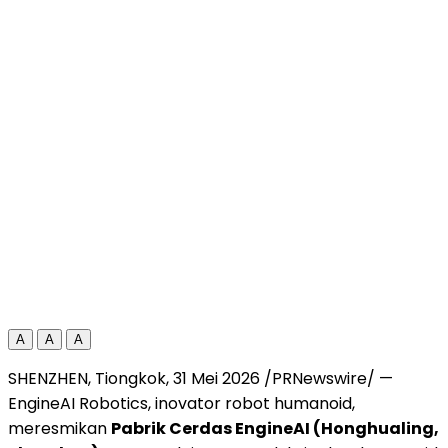
A
A
A
SHENZHEN, Tiongkok, 31 Mei 2026 /PRNewswire/ —
EngineAI Robotics, inovator robot humanoid,
meresmikan
Pabrik Cerdas EngineAI (Honghualing,