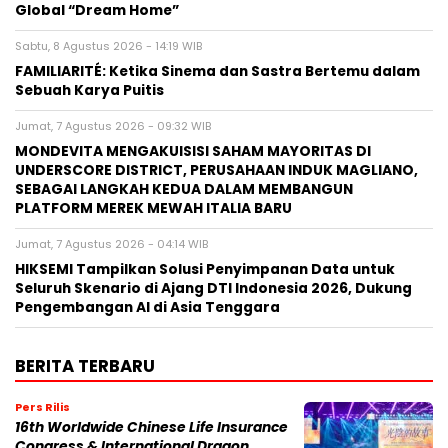
Global “Dream Home”
Sabtu, 8 Agustus 2026 - 14:19 WIB
FAMILIARITÉ: Ketika Sinema dan Sastra Bertemu dalam
Sebuah Karya Puitis
Jumat, 7 Agustus 2026 - 09:32 WIB
MONDEVITA MENGAKUISISI SAHAM MAYORITAS DI
UNDERSCORE DISTRICT, PERUSAHAAN INDUK MAGLIANO,
SEBAGAI LANGKAH KEDUA DALAM MEMBANGUN
PLATFORM MEREK MEWAH ITALIA BARU
Jumat, 7 Agustus 2026 - 04:14 WIB
HIKSEMI Tampilkan Solusi Penyimpanan Data untuk
Seluruh Skenario di Ajang DTI Indonesia 2026, Dukung
Pengembangan AI di Asia Tenggara
BERITA TERBARU
Pers Rilis
16th Worldwide Chinese Life Insurance
Congress & International Dragon