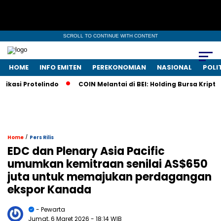
SCROLL TO CONTINUE WITH CONTENT
HOME
INFO EMITEN
PEREKONOMIAN
NASIONAL
POLI
si Protelindo
COIN Melantai di BEI: Holding Bursa Kripto N
/
Home
Pers Rilis
EDC dan Plenary Asia Pacific
umumkan kemitraan senilai AS$650
juta untuk memajukan perdagangan
ekspor Kanada
- Pewarta
Jumat, 6 Maret 2026
- 18:14 WIB