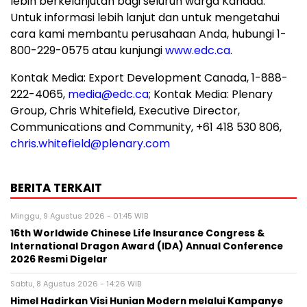
lebih berkelanjutan bagi seluruh warga Kanada.
Untuk informasi lebih lanjut dan untuk mengetahui
cara kami membantu perusahaan Anda, hubungi 1-
800-229-0575 atau kunjungi
www.edc.ca
.
Kontak Media: Export Development Canada, 1-888-
222-4065,
media@edc.ca
; Kontak Media: Plenary
Group, Chris Whitefield, Executive Director,
Communications and Community, +61 418 530 806,
chris.whitefield@plenary.com
BERITA TERKAIT
Minggu, 9 Agustus 2026 - 01:45 WIB
16th Worldwide Chinese Life Insurance Congress &
International Dragon Award (IDA) Annual Conference
2026 Resmi Digelar
Sabtu, 8 Agustus 2026 - 14:26 WIB
Himel Hadirkan Visi Hunian Modern melalui Kampanye