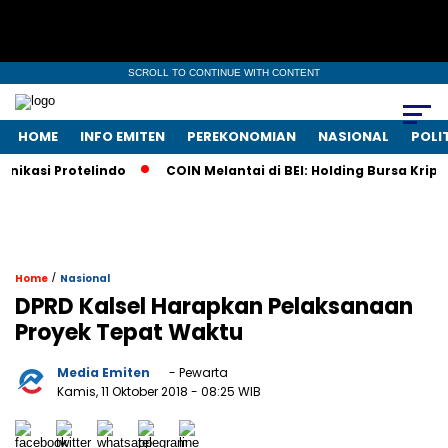
SCROLL TO CONTINUE WITH CONTENT
HOME
INFO EMITEN
PEREKONOMIAN
NASIONAL
POLI
kasi Protelindo
COIN Melantai di BEI: Holding Bursa Kripto
/
Home
Nasional
DPRD Kalsel Harapkan Pelaksanaan
Proyek Tepat Waktu
Media Emiten
- Pewarta
Kamis, 11 Oktober 2018
- 08:25 WIB